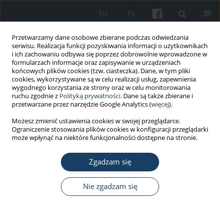
EN
PL
Przetwarzamy dane osobowe zbierane podczas odwiedzania
serwisu. Realizacja funkcji pozyskiwania informacji o użytkownikach
i ich zachowaniu odbywa się poprzez dobrowolnie wprowadzone w
formularzach informacje oraz zapisywanie w urządzeniach
końcowych plików cookies (tzw. ciasteczka). Dane, w tym pliki
cookies, wykorzystywane są w celu realizacji usług, zapewnienia
wygodnego korzystania ze strony oraz w celu monitorowania
ruchu zgodnie z
Polityką prywatności
. Dane są także zbierane i
Słowo kluczowe
occupational
przetwarzane przez narzędzie Google Analytics (
więcej
).
hazards
Możesz zmienić ustawienia cookies w swojej przeglądarce.
Ograniczenie stosowania plików cookies w konfiguracji przeglądarki
może wpłynąć na niektóre funkcjonalności dostępne na stronie.
PRACA PRZEGLĄDOWA
Air disinfection procedures in the dental office
Zgadzam się
during the COVID-19 pandemic
Monika Tysiąc-Miśta
,
Agnieszka Dubiel
,
Karolina Brzoza
,
Martyna
Nie zgadzam się
Burek
,
Karolina Pałkiewicz
Med Pr Work Health Saf. 2021;72(1):39-48
DOI
:
https://doi.org/10.13075/mp.5893.01005