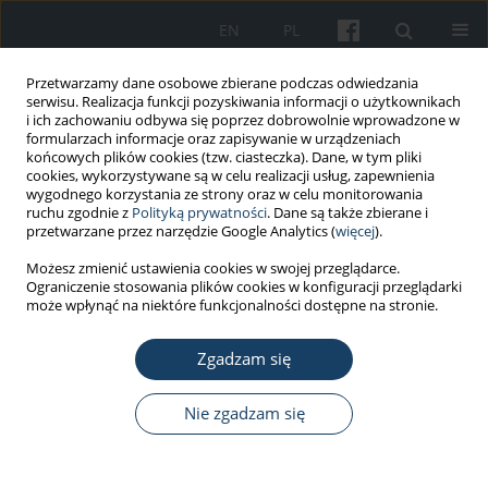
EN
PL
Przetwarzamy dane osobowe zbierane podczas odwiedzania
serwisu. Realizacja funkcji pozyskiwania informacji o użytkownikach
i ich zachowaniu odbywa się poprzez dobrowolnie wprowadzone w
formularzach informacje oraz zapisywanie w urządzeniach
końcowych plików cookies (tzw. ciasteczka). Dane, w tym pliki
cookies, wykorzystywane są w celu realizacji usług, zapewnienia
wygodnego korzystania ze strony oraz w celu monitorowania
ruchu zgodnie z
Polityką prywatności
. Dane są także zbierane i
Słowo kluczowe
occupational
przetwarzane przez narzędzie Google Analytics (
więcej
).
factors
Możesz zmienić ustawienia cookies w swojej przeglądarce.
Ograniczenie stosowania plików cookies w konfiguracji przeglądarki
może wpłynąć na niektóre funkcjonalności dostępne na stronie.
PRACA ORYGINALNA
Zgadzam się
Results of a study on occupational and non-
occupational determinants of obesity among
blue-collar workers
Nie zgadzam się
Elżbieta Łastowiecka-Moras
Med Pr Work Health Saf. 2025;76(5):373-83