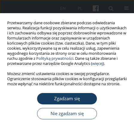
EN
PL
Przetwarzamy dane osobowe zbierane podczas odwiedzania
serwisu. Realizacja funkcji pozyskiwania informacji o użytkownikach
i ich zachowaniu odbywa się poprzez dobrowolnie wprowadzone w
formularzach informacje oraz zapisywanie w urządzeniach
końcowych plików cookies (tzw. ciasteczka). Dane, w tym pliki
cookies, wykorzystywane są w celu realizacji usług, zapewnienia
wygodnego korzystania ze strony oraz w celu monitorowania
ruchu zgodnie z
Polityką prywatności
. Dane są także zbierane i
3/2020 vol. 71
przetwarzane przez narzędzie Google Analytics (
więcej
).
Możesz zmienić ustawienia cookies w swojej przeglądarce.
PRACA ORYGINALNA
Ograniczenie stosowania plików cookies w konfiguracji przeglądarki
może wpłynąć na niektóre funkcjonalności dostępne na stronie.
Oral cavity status of long-term
Zgadzam się
hemodialized patients vs. their
socio-economic status
Nie zgadzam się
1
1
Agata Trzcionka
,
Henryk Twardawa
,