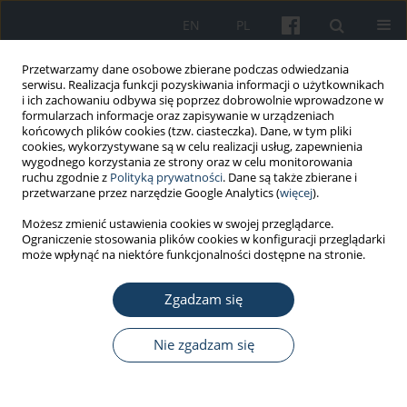
EN
PL
Przetwarzamy dane osobowe zbierane podczas odwiedzania
serwisu. Realizacja funkcji pozyskiwania informacji o użytkownikach
i ich zachowaniu odbywa się poprzez dobrowolnie wprowadzone w
formularzach informacje oraz zapisywanie w urządzeniach
końcowych plików cookies (tzw. ciasteczka). Dane, w tym pliki
cookies, wykorzystywane są w celu realizacji usług, zapewnienia
wygodnego korzystania ze strony oraz w celu monitorowania
ruchu zgodnie z
Polityką prywatności
. Dane są także zbierane i
4/2013 vol. 64
przetwarzane przez narzędzie Google Analytics (
więcej
).
Możesz zmienić ustawienia cookies w swojej przeglądarce.
PRACA ORYGINALNA
Ograniczenie stosowania plików cookies w konfiguracji przeglądarki
może wpłynąć na niektóre funkcjonalności dostępne na stronie.
Ocena narażenia na
Zgadzam się
promieniowanie jonizujące
techników obsługujących
Nie zgadzam się
gammakamery