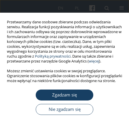
EN
PL
Przetwarzamy dane osobowe zbierane podczas odwiedzania
serwisu. Realizacja funkcji pozyskiwania informacji o użytkownikach
i ich zachowaniu odbywa się poprzez dobrowolnie wprowadzone w
formularzach informacje oraz zapisywanie w urządzeniach
końcowych plików cookies (tzw. ciasteczka). Dane, w tym pliki
cookies, wykorzystywane są w celu realizacji usług, zapewnienia
wygodnego korzystania ze strony oraz w celu monitorowania
ruchu zgodnie z
Polityką prywatności
. Dane są także zbierane i
5/2021 vol. 72
przetwarzane przez narzędzie Google Analytics (
więcej
).
Możesz zmienić ustawienia cookies w swojej przeglądarce.
PRACA ORYGINALNA
Ograniczenie stosowania plików cookies w konfiguracji przeglądarki
może wpłynąć na niektóre funkcjonalności dostępne na stronie.
Narażenie pracowników
Zgadzam się
jednostek wojskowych na
czynniki kancerogenne w
Nie zgadzam się
środowisku pracy w latach