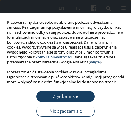
EN
PL
Przetwarzamy dane osobowe zbierane podczas odwiedzania
serwisu. Realizacja funkcji pozyskiwania informacji o użytkownikach
i ich zachowaniu odbywa się poprzez dobrowolnie wprowadzone w
formularzach informacje oraz zapisywanie w urządzeniach
końcowych plików cookies (tzw. ciasteczka). Dane, w tym pliki
cookies, wykorzystywane są w celu realizacji usług, zapewnienia
wygodnego korzystania ze strony oraz w celu monitorowania
ruchu zgodnie z
Polityką prywatności
. Dane są także zbierane i
5/2021 vol. 72
przetwarzane przez narzędzie Google Analytics (
więcej
).
Możesz zmienić ustawienia cookies w swojej przeglądarce.
PRACA ORYGINALNA
Ograniczenie stosowania plików cookies w konfiguracji przeglądarki
może wpłynąć na niektóre funkcjonalności dostępne na stronie.
Badania prawidłowego
Zgadzam się
umieszczania wkładek
przeciwhałasowych w
Nie zgadzam się
przewodzie słuchowym z