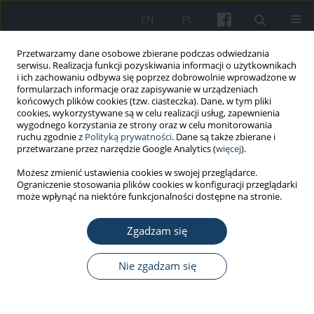
EN
PL
Przetwarzamy dane osobowe zbierane podczas odwiedzania
serwisu. Realizacja funkcji pozyskiwania informacji o użytkownikach
i ich zachowaniu odbywa się poprzez dobrowolnie wprowadzone w
formularzach informacje oraz zapisywanie w urządzeniach
końcowych plików cookies (tzw. ciasteczka). Dane, w tym pliki
cookies, wykorzystywane są w celu realizacji usług, zapewnienia
wygodnego korzystania ze strony oraz w celu monitorowania
ruchu zgodnie z
Polityką prywatności
. Dane są także zbierane i
Autor
Patrycja Łach
przetwarzane przez narzędzie Google Analytics (
więcej
).
Możesz zmienić ustawienia cookies w swojej przeglądarce.
PRACA PRZEGLĄDOWA
Ograniczenie stosowania plików cookies w konfiguracji przeglądarki
Wybrane składniki odżywcze wspierające zdrowie
może wpłynąć na niektóre funkcjonalności dostępne na stronie.
psychiczne pracowników narażonych na duże
obciążenie psychiczne – przegląd literatury
Zgadzam się
Joanna Orysiak
,
Patrycja Łach
,
Sylwia Sumińska
,
Joanna Mazur-
Nie zgadzam się
Różycka
Med Pr Work Health Saf. 2025;76(6):487-97
DOI
:
https://doi.org/10.13075/mp.5893.01627