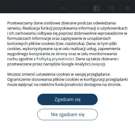
EN
PL
Przetwarzamy dane osobowe zbierane podczas odwiedzania
serwisu. Realizacja funkcji pozyskiwania informacji o użytkownikach
i ich zachowaniu odbywa się poprzez dobrowolnie wprowadzone w
formularzach informacje oraz zapisywanie w urządzeniach
końcowych plików cookies (tzw. ciasteczka). Dane, w tym pliki
cookies, wykorzystywane są w celu realizacji usług, zapewnienia
wygodnego korzystania ze strony oraz w celu monitorowania
ruchu zgodnie z
Polityką prywatności
. Dane są także zbierane i
Autor
Jacek Parszuto
przetwarzane przez narzędzie Google Analytics (
więcej
).
Możesz zmienić ustawienia cookies w swojej przeglądarce.
PRACA POGLĄDOWA
Ograniczenie stosowania plików cookies w konfiguracji przeglądarki
Przewlekła choroba nerek – istotne informacje
może wpłynąć na niektóre funkcjonalności dostępne na stronie.
dla lekarza medycyny pracy
Zgadzam się
Marcin Renke
,
Jacek Parszuto
,
Marcin Rybacki
,
Wojciech Wołyniec
,
Przemysław Rutkowski
,
Bolesław Rutkowski
,
Jolanta Walusiak-
Skorupa
,
Alicja Dębska-Ślizień
Nie zgadzam się
Med Pr Work Health Saf. 2018;69(1):67-75
DOI
:
https://doi.org/10.13075/mp.5893.00624
Statystyki