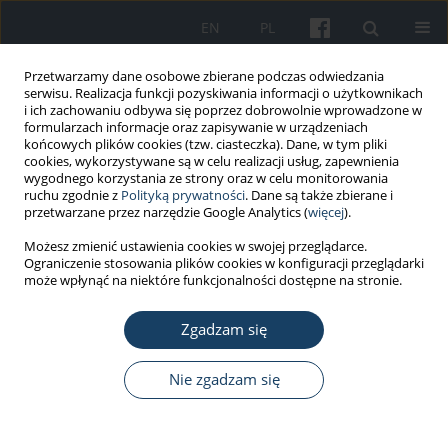
EN
PL
Przetwarzamy dane osobowe zbierane podczas odwiedzania
serwisu. Realizacja funkcji pozyskiwania informacji o użytkownikach
i ich zachowaniu odbywa się poprzez dobrowolnie wprowadzone w
formularzach informacje oraz zapisywanie w urządzeniach
końcowych plików cookies (tzw. ciasteczka). Dane, w tym pliki
cookies, wykorzystywane są w celu realizacji usług, zapewnienia
wygodnego korzystania ze strony oraz w celu monitorowania
ruchu zgodnie z
Polityką prywatności
. Dane są także zbierane i
Autor
Olga Nowotny-Czupryna
przetwarzane przez narzędzie Google Analytics (
więcej
).
Możesz zmienić ustawienia cookies w swojej przeglądarce.
Ograniczenie stosowania plików cookies w konfiguracji przeglądarki
PRACA ORYGINALNA
może wpłynąć na niektóre funkcjonalności dostępne na stronie.
Ustawienie kręgosłupa podczas pracy w pozycji
siedzącej a dolegliwości bólowe u stomatologów
Zgadzam się
i asystentek medycznych
Nie zgadzam się
Olga Nowotny-Czupryna
,
Krzysztof Czupryna
,
Małgorzata Skucha-
Nowak
,
Joanna Szymańska
Med Pr Work Health Saf. 2018;69(5):509-22
DOI
:
https://doi.org/10.13075/mp.5893.00675