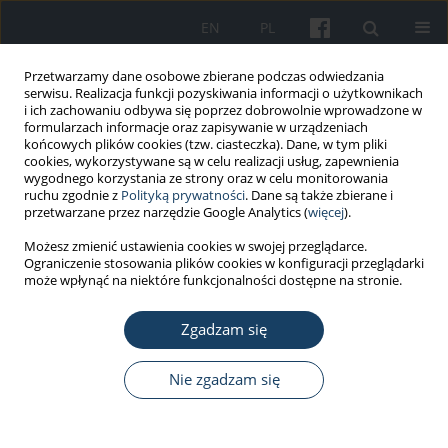
EN
PL
Przetwarzamy dane osobowe zbierane podczas odwiedzania
serwisu. Realizacja funkcji pozyskiwania informacji o użytkownikach
i ich zachowaniu odbywa się poprzez dobrowolnie wprowadzone w
formularzach informacje oraz zapisywanie w urządzeniach
końcowych plików cookies (tzw. ciasteczka). Dane, w tym pliki
cookies, wykorzystywane są w celu realizacji usług, zapewnienia
wygodnego korzystania ze strony oraz w celu monitorowania
ruchu zgodnie z
Polityką prywatności
. Dane są także zbierane i
Autor
Anna Nowak
przetwarzane przez narzędzie Google Analytics (
więcej
).
Możesz zmienić ustawienia cookies w swojej przeglądarce.
Ograniczenie stosowania plików cookies w konfiguracji przeglądarki
PRACA PRZEGLĄDOWA
może wpłynąć na niektóre funkcjonalności dostępne na stronie.
Przegląd wybranych metod szacowania ryzyka
wynikającego z narażenia zawodowego na
Zgadzam się
substancje rakotwórcze
Nie zgadzam się
Małgorzata Kupczewska-Dobecka
,
Anna Nowak
,
Joanna Jurewicz
Med Pr Work Health Saf. 2025;76(1):41-55
DOI
:
https://doi.org/10.13075/mp.5893.01581