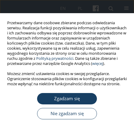
EN
PL
Przetwarzamy dane osobowe zbierane podczas odwiedzania
serwisu. Realizacja funkcji pozyskiwania informacji o użytkownikach
i ich zachowaniu odbywa się poprzez dobrowolnie wprowadzone w
formularzach informacje oraz zapisywanie w urządzeniach
końcowych plików cookies (tzw. ciasteczka). Dane, w tym pliki
cookies, wykorzystywane są w celu realizacji usług, zapewnienia
wygodnego korzystania ze strony oraz w celu monitorowania
ruchu zgodnie z
Polityką prywatności
. Dane są także zbierane i
Autor
Urszula Mikołajczyk
przetwarzane przez narzędzie Google Analytics (
więcej
).
Możesz zmienić ustawienia cookies w swojej przeglądarce.
PRACA ORYGINALNA
Ograniczenie stosowania plików cookies w konfiguracji przeglądarki
Evaluation of exposure to nano-sized particles
może wpłynąć na niektóre funkcjonalności dostępne na stronie.
among transport and vehicle service workers
Zgadzam się
Stella Bujak-Pietrek
,
Urszula Mikołajczyk
Med Pr Work Health Saf. 2021;72(5):489-500
Nie zgadzam się
DOI
:
https://doi.org/10.13075/mp.5893.01101
Statystyki
Streszczenie
Artykuł
(PDF)