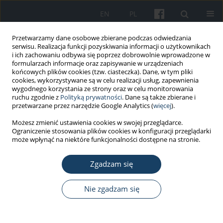
EN
PL
Przetwarzamy dane osobowe zbierane podczas odwiedzania
serwisu. Realizacja funkcji pozyskiwania informacji o użytkownikach
i ich zachowaniu odbywa się poprzez dobrowolnie wprowadzone w
formularzach informacje oraz zapisywanie w urządzeniach
końcowych plików cookies (tzw. ciasteczka). Dane, w tym pliki
cookies, wykorzystywane są w celu realizacji usług, zapewnienia
wygodnego korzystania ze strony oraz w celu monitorowania
ruchu zgodnie z
Polityką prywatności
. Dane są także zbierane i
Autor
Karolina Michalik
przetwarzane przez narzędzie Google Analytics (
więcej
).
Możesz zmienić ustawienia cookies w swojej przeglądarce.
Ograniczenie stosowania plików cookies w konfiguracji przeglądarki
PRACA PRZEGLĄDOWA
może wpłynąć na niektóre funkcjonalności dostępne na stronie.
Rak pęcherza moczowego u pacjentów
geriatrycznych
Zgadzam się
Tomasz Michalik
,
Michał Wróbel
,
Sebastian Adrian Fedorowicz
,
Karolina Michalik
Nie zgadzam się
Med Pr Work Health Saf. 2025;76(3):233-9
DOI
:
https://doi.org/10.13075/mp.5893.01621
Statystyki