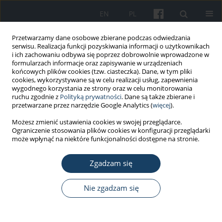
EN
PL
Przetwarzamy dane osobowe zbierane podczas odwiedzania
serwisu. Realizacja funkcji pozyskiwania informacji o użytkownikach
i ich zachowaniu odbywa się poprzez dobrowolnie wprowadzone w
formularzach informacje oraz zapisywanie w urządzeniach
końcowych plików cookies (tzw. ciasteczka). Dane, w tym pliki
cookies, wykorzystywane są w celu realizacji usług, zapewnienia
wygodnego korzystania ze strony oraz w celu monitorowania
ruchu zgodnie z
Polityką prywatności
. Dane są także zbierane i
Autor
Dorota Merecz
przetwarzane przez narzędzie Google Analytics (
więcej
).
Możesz zmienić ustawienia cookies w swojej przeglądarce.
LIST DO REDAKCJI
Ograniczenie stosowania plików cookies w konfiguracji przeglądarki
Z szacunku dla języka, z dbałości o precyzję
może wpłynąć na niektóre funkcjonalności dostępne na stronie.
naukową – jak tłumaczyć na język polski termin
‘presenteeism’?
Zgadzam się
Agata Wężyk
,
Dorota Merecz
Nie zgadzam się
Med Pr Work Health Saf. 2015;66(3):451-2
DOI
:
https://doi.org/10.13075/mp.5893.00239
Statystyki