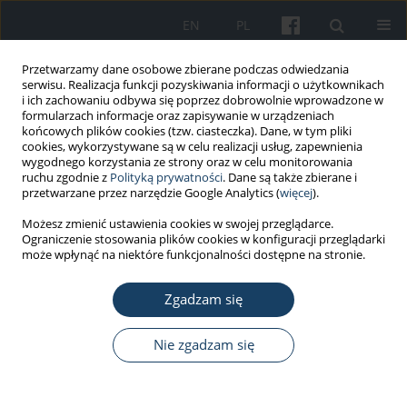
EN
PL
Przetwarzamy dane osobowe zbierane podczas odwiedzania
serwisu. Realizacja funkcji pozyskiwania informacji o użytkownikach
i ich zachowaniu odbywa się poprzez dobrowolnie wprowadzone w
formularzach informacje oraz zapisywanie w urządzeniach
końcowych plików cookies (tzw. ciasteczka). Dane, w tym pliki
cookies, wykorzystywane są w celu realizacji usług, zapewnienia
wygodnego korzystania ze strony oraz w celu monitorowania
ruchu zgodnie z
Polityką prywatności
. Dane są także zbierane i
Autor
Aleksandra Matysiak
przetwarzane przez narzędzie Google Analytics (
więcej
).
Możesz zmienić ustawienia cookies w swojej przeglądarce.
Ograniczenie stosowania plików cookies w konfiguracji przeglądarki
PRACA ORYGINALNA
może wpłynąć na niektóre funkcjonalności dostępne na stronie.
Występowanie dolegliwości ze strony narządu
ruchu u policjantów pełniących służbę na
Zgadzam się
motocyklach
Nie zgadzam się
Aleksandra Matysiak
,
Bartosz Trybulec
,
Roksana Wójcik
Med Pr Work Health Saf. 2020;71(2):177-86
DOI
:
https://doi.org/10.13075/mp.5893.00940