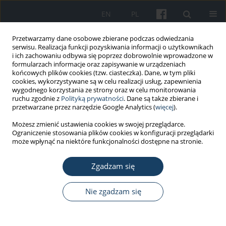
EN
PL
Przetwarzamy dane osobowe zbierane podczas odwiedzania
serwisu. Realizacja funkcji pozyskiwania informacji o użytkownikach
i ich zachowaniu odbywa się poprzez dobrowolnie wprowadzone w
formularzach informacje oraz zapisywanie w urządzeniach
końcowych plików cookies (tzw. ciasteczka). Dane, w tym pliki
cookies, wykorzystywane są w celu realizacji usług, zapewnienia
wygodnego korzystania ze strony oraz w celu monitorowania
ruchu zgodnie z
Polityką prywatności
. Dane są także zbierane i
Autor
Karolina Marcinkiewicz
przetwarzane przez narzędzie Google Analytics (
więcej
).
Możesz zmienić ustawienia cookies w swojej przeglądarce.
Ograniczenie stosowania plików cookies w konfiguracji przeglądarki
PRACA ORYGINALNA
może wpłynąć na niektóre funkcjonalności dostępne na stronie.
Zasoby i działalność wojewódzkich
ośrodków medycyny pracy w Polsce
Zgadzam się
w okresie pandemii COVID-19
Nie zgadzam się
Andrzej Marcinkiewicz
,
Paweł Wdówik
,
Weronika
Burdelak
,
Karolina Marcinkiewicz
Med Pr Work Health Saf. 2024;75(4):367-81
DOI
:
https://doi.org/10.13075/mp.5893.01502