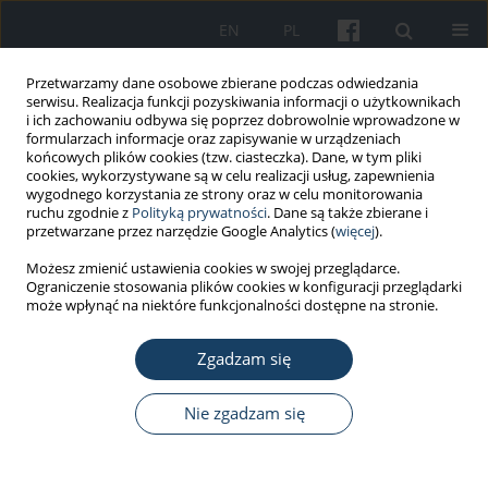
EN
PL
Przetwarzamy dane osobowe zbierane podczas odwiedzania
serwisu. Realizacja funkcji pozyskiwania informacji o użytkownikach
i ich zachowaniu odbywa się poprzez dobrowolnie wprowadzone w
formularzach informacje oraz zapisywanie w urządzeniach
końcowych plików cookies (tzw. ciasteczka). Dane, w tym pliki
cookies, wykorzystywane są w celu realizacji usług, zapewnienia
wygodnego korzystania ze strony oraz w celu monitorowania
ruchu zgodnie z
Polityką prywatności
. Dane są także zbierane i
Autor
Andrzej MAGIERA
przetwarzane przez narzędzie Google Analytics (
więcej
).
Możesz zmienić ustawienia cookies w swojej przeglądarce.
PRACA ORYGINALNA
Ograniczenie stosowania plików cookies w konfiguracji przeglądarki
Dawki promieniowania jonizującego w
może wpłynąć na niektóre funkcjonalności dostępne na stronie.
rentgenowskich badaniach diagnostycznych
kończyn
Zgadzam się
Marcin Bekas
,
Krzysztof A. Pachocki
,
Elżbieta Waśniewska
,
Dagmara
Nie zgadzam się
Bogucka
,
Andrzej Magiera
Med Pr Work Health Saf. 2016;67(3):321-6
DOI
:
https://doi.org/10.13075/mp.5893.00371