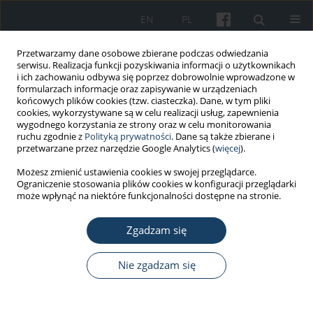
EN
PL
Przetwarzamy dane osobowe zbierane podczas odwiedzania
serwisu. Realizacja funkcji pozyskiwania informacji o użytkownikach
i ich zachowaniu odbywa się poprzez dobrowolnie wprowadzone w
formularzach informacje oraz zapisywanie w urządzeniach
końcowych plików cookies (tzw. ciasteczka). Dane, w tym pliki
cookies, wykorzystywane są w celu realizacji usług, zapewnienia
wygodnego korzystania ze strony oraz w celu monitorowania
ruchu zgodnie z
Polityką prywatności
. Dane są także zbierane i
Autor
Wioletta Kwapniewska
przetwarzane przez narzędzie Google Analytics (
więcej
).
Możesz zmienić ustawienia cookies w swojej przeglądarce.
Ograniczenie stosowania plików cookies w konfiguracji przeglądarki
PRACA ORYGINALNA
może wpłynąć na niektóre funkcjonalności dostępne na stronie.
Skuteczność dezynfekcji rąk w zależności od
rodzaju pokrycia płytki paznokciowej – badanie
Zgadzam się
wśród pielęgniarek szpitala specjalistycznego
Nie zgadzam się
Marta Wałaszek
,
Wioletta Kwapniewska
,
Barbara Jagiencarz-Starzec
,
Małgorzata Kołpa
,
Zdzisław Wolak
,
Jadwiga Wójkowska-Mach
,
Anna
Różańska
Med Pr Work Health Saf. 2021;72(1):29-37