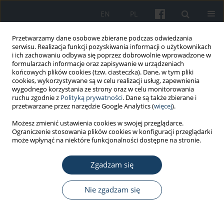
EN
PL
Przetwarzamy dane osobowe zbierane podczas odwiedzania
serwisu. Realizacja funkcji pozyskiwania informacji o użytkownikach
i ich zachowaniu odbywa się poprzez dobrowolnie wprowadzone w
formularzach informacje oraz zapisywanie w urządzeniach
końcowych plików cookies (tzw. ciasteczka). Dane, w tym pliki
cookies, wykorzystywane są w celu realizacji usług, zapewnienia
wygodnego korzystania ze strony oraz w celu monitorowania
ruchu zgodnie z
Polityką prywatności
. Dane są także zbierane i
Autor
Anna Kuryliszyn-Moskal
przetwarzane przez narzędzie Google Analytics (
więcej
).
Możesz zmienić ustawienia cookies w swojej przeglądarce.
Ograniczenie stosowania plików cookies w konfiguracji przeglądarki
PRACA ORYGINALNA
może wpłynąć na niektóre funkcjonalności dostępne na stronie.
Ocena występowania wzmożonej senności w
ciągu dnia oraz ryzyka obturacyjnego bezdechu
Zgadzam się
podczas snu u kierowców zawodowych
komunikacji miejskiej
Nie zgadzam się
Łukasz Minarowski
,
Sylwia Chwieśko-Minarowska
,
Marcin Czaban
,
Magdalena Mickiewicz
,
Natalia Kozakiewicz
,
Anna Kuryliszyn-Moskal
,
Elżbieta Chyczewska