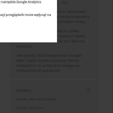
z narzędzie Google Analytics
Bieżący numer
Miesiąc
Rok
Occupational burnout and its association
acji przeglądarki może wpłynąć na
with physical activity and cardiorespiratory
fitness among nurses: a narrative review
Synergistic respiratory risks in coffee
processing: a systematic review of alpha-
diketone, carbon monoxide, and dust co-
exposure
Sex-specific body composition changes
after a pilot multidisciplinary lifestyle
intervention in active-duty Hungarian
Defence Forces personnel
Indeksy
Indeks słów kluczowych
Indeks dziedzin