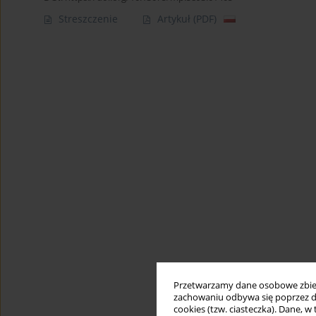
Streszczenie
Artykuł
(PDF)
Przetwarzamy dane osobowe zbiera
zachowaniu odbywa się poprzez d
cookies (tzw. ciasteczka). Dane, w