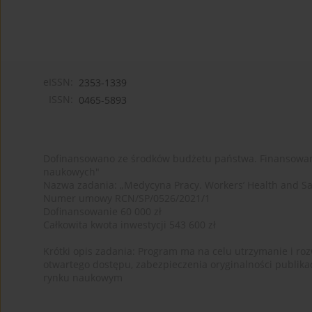
eISSN:
2353-1339
ISSN:
0465-5893
Dofinansowano ze środków budżetu państwa. Finansowan
naukowych"
Nazwa zadania: „Medycyna Pracy. Workers’ Health and Sa
Numer umowy RCN/SP/0526/2021/1
Dofinansowanie 60 000 zł
Całkowita kwota inwestycji 543 600 zł
Krótki opis zadania: Program ma na celu utrzymanie i rozw
otwartego dostępu, zabezpieczenia oryginalności publika
rynku naukowym