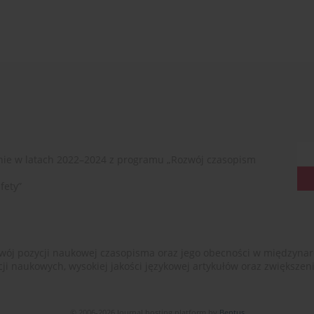
ie w latach 2022–2024 z programu „Rozwój czasopism
fety”
ój pozycji naukowej czasopisma oraz jego obecności w międzynarodow
cji naukowych, wysokiej jakości językowej artykułów oraz zwiększ
© 2006-2026 Journal hosting platform by
Bentus