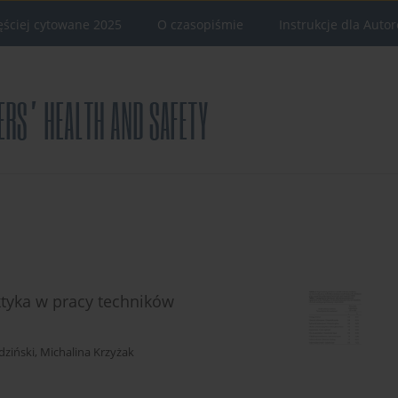
ęściej cytowane 2025
O czasopiśmie
Instrukcje dla Auto
tyka w pracy techników
dziński
,
Michalina Krzyżak