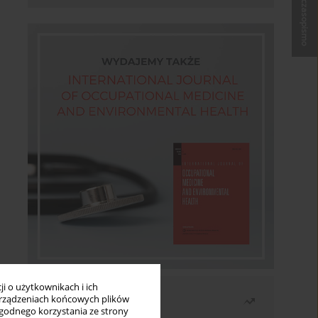
Kup czasopismo
i o użytkownikach i ich
Najczęściej czytane
rządzeniach końcowych plików
wygodnego korzystania ze strony