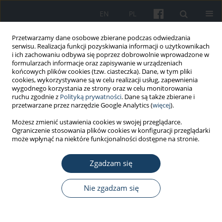
EN
PL
Przetwarzamy dane osobowe zbierane podczas odwiedzania
serwisu. Realizacja funkcji pozyskiwania informacji o użytkownikach
i ich zachowaniu odbywa się poprzez dobrowolnie wprowadzone w
formularzach informacje oraz zapisywanie w urządzeniach
końcowych plików cookies (tzw. ciasteczka). Dane, w tym pliki
cookies, wykorzystywane są w celu realizacji usług, zapewnienia
wygodnego korzystania ze strony oraz w celu monitorowania
ruchu zgodnie z
Polityką prywatności
. Dane są także zbierane i
Autor
Elżbieta Krajewska-Kułak
przetwarzane przez narzędzie Google Analytics (
więcej
).
Możesz zmienić ustawienia cookies w swojej przeglądarce.
Ograniczenie stosowania plików cookies w konfiguracji przeglądarki
PRACA ORYGINALNA
może wpłynąć na niektóre funkcjonalności dostępne na stronie.
Wpływ wybranych czynników społeczno-
demograficznych na obciążenia psychospołeczne
Zgadzam się
w pracy pielęgniarek i związek tych obciążeń z
absencją w pracy
Nie zgadzam się
Krystyna Kowalczuk
,
Elżbieta Krajewska-Kułak
Med Pr Work Health Saf. 2015;66(5):615-24