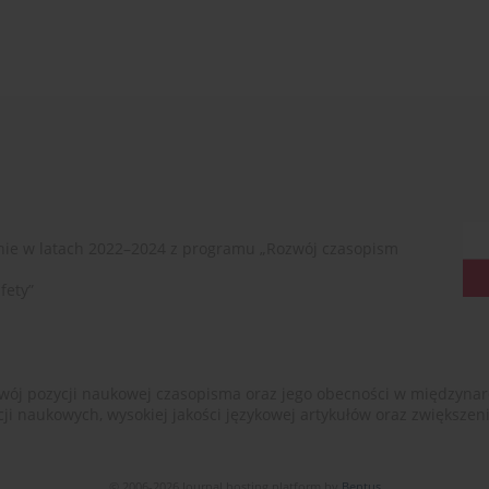
ie w latach 2022–2024 z programu „Rozwój czasopism
fety”
ój pozycji naukowej czasopisma oraz jego obecności w międzynarodow
cji naukowych, wysokiej jakości językowej artykułów oraz zwiększ
© 2006-2026 Journal hosting platform by
Bentus