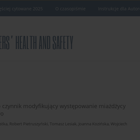
ęściej cytowane 2025
O czasopiśmie
Instrukcje dla Auto
ko czynnik modyfikujący występowanie miażdżycy
wo
stka
,
Robert Pietruszyński
,
Tomasz Lesiak
,
Joanna Kozińska
,
Wojciech