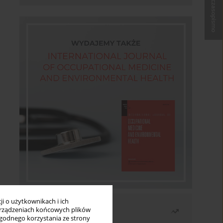
Kup czasopismo
i o użytkownikach i ich
Najczęściej czytane
rządzeniach końcowych plików
wygodnego korzystania ze strony