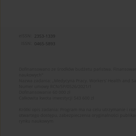
eISSN:
2353-1339
ISSN:
0465-5893
Dofinansowano ze środków budżetu państwa. Finansowan
naukowych"
Nazwa zadania: „Medycyna Pracy. Workers’ Health and Sa
Numer umowy RCN/SP/0526/2021/1
Dofinansowanie 60 000 zł
Całkowita kwota inwestycji 543 600 zł
Krótki opis zadania: Program ma na celu utrzymanie i rozw
otwartego dostępu, zabezpieczenia oryginalności publika
rynku naukowym