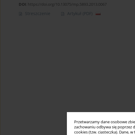
DOI
:
https://doi.org/10.13075/mp.5893.2013.0067
Streszczenie
Artykuł
(PDF)
Przetwarzamy dane osobowe zbiera
zachowaniu odbywa się poprzez d
cookies (tzw. ciasteczka). Dane, w