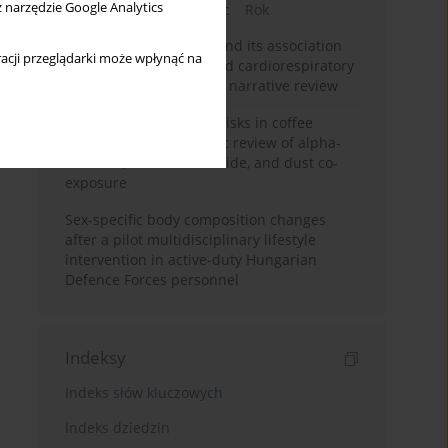
z narzędzie Google Analytics
Bieżący numer
Miesiąc
Rok
Occupational burnout and its association
acji przeglądarki może wpłynąć na
with physical activity and cardiorespiratory
fitness among nurses: a narrative review
Synergistic respiratory risks in coffee
processing: a systematic review of alpha-
diketone, carbon monoxide, and dust co-
exposure
Sex-specific body composition changes
after a pilot multidisciplinary lifestyle
intervention in active-duty Hungarian
Defence Forces personnel
Indeksy
Indeks słów kluczowych
Indeks dziedzin