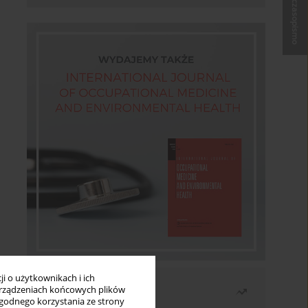
Kup czasopismo
i o użytkownikach i ich
Najczęściej czytane
rządzeniach końcowych plików
wygodnego korzystania ze strony