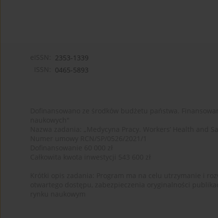
eISSN:
2353-1339
ISSN:
0465-5893
Dofinansowano ze środków budżetu państwa. Finansowan
naukowych"
Nazwa zadania: „Medycyna Pracy. Workers’ Health and Sa
Numer umowy RCN/SP/0526/2021/1
Dofinansowanie 60 000 zł
Całkowita kwota inwestycji 543 600 zł
Krótki opis zadania: Program ma na celu utrzymanie i rozw
otwartego dostępu, zabezpieczenia oryginalności publika
rynku naukowym