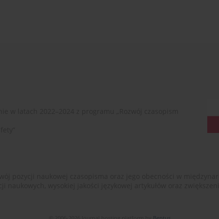
ie w latach 2022–2024 z programu „Rozwój czasopism
fety”
ój pozycji naukowej czasopisma oraz jego obecności w międzynarodow
cji naukowych, wysokiej jakości językowej artykułów oraz zwiększ
© 2006-2026 Journal hosting platform by
Bentus