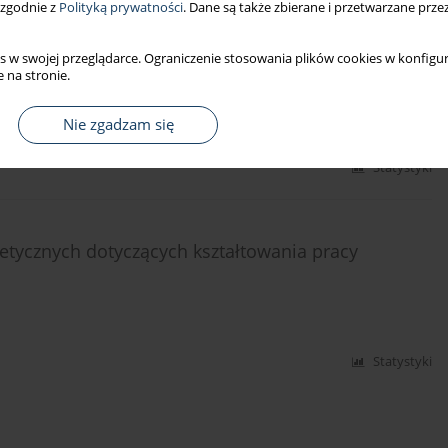
 zgodnie z
Polityką prywatności
. Dane są także zbierane i przetwarzane prze
rola satysfakcji potrzeb podstawowych
s w swojej przeglądarce. Ograniczenie stosowania plików cookies w konfigur
 na stronie.
Nie zgadzam się
Statystyki
retycznych dotyczących kształtowania pracy
Statystyki