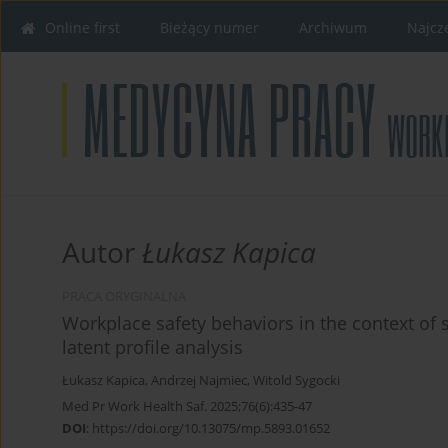
Online first
Bieżący numer
Archiwum
Najcz
Autor
Łukasz Kapica
PRACA ORYGINALNA
Workplace safety behaviors in the context of 
latent profile analysis
Łukasz Kapica
,
Andrzej Najmiec
,
Witold Sygocki
Med Pr Work Health Saf. 2025;76(6):435-47
DOI
:
https://doi.org/10.13075/mp.5893.01652