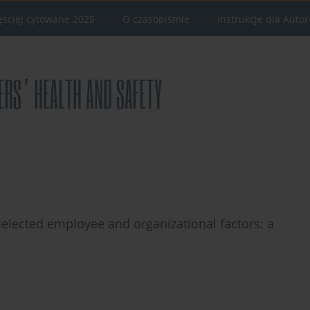
ęściej cytowane 2025
O czasopiśmie
Instrukcje dla Auto
selected employee and organizational factors: a