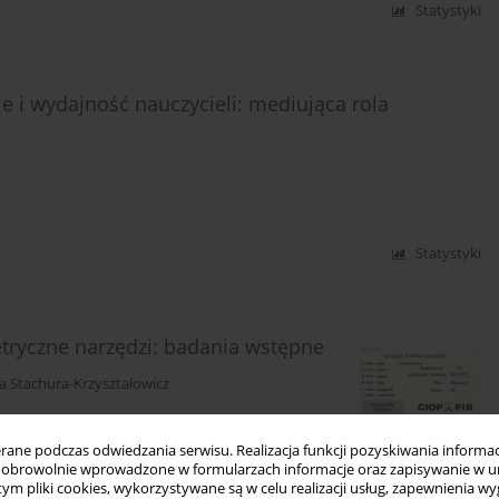
Statystyki
e i wydajność nauczycieli: mediująca rola
Statystyki
etryczne narzędzi: badania wstępne
a Stachura-Krzyształowicz
ne podczas odwiedzania serwisu. Realizacja funkcji pozyskiwania informacj
obrowolnie wprowadzone w formularzach informacje oraz zapisywanie w u
Statystyki
 tym pliki cookies, wykorzystywane są w celu realizacji usług, zapewnienia 