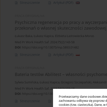
Streszczenie
Artykuł
(PDF)
PRACA ORYGINALNA
Psychiczna regeneracja po pracy a wyczerpani
przekonań o własnej skuteczności zawodowej
Łukasz Baka
,
Łukasz Kapica
,
Elżbieta Łastowiecka-Moras
Med Pr Work Health Saf. 2024;75(2):143-58
DOI
:
https://doi.org/10.13075/mp.5893.01482
Streszczenie
Artykuł
(PDF)
PRACA ORYGINALNA
Bateria testów Abilitest – własności psychom
Sylwia Sumińska
,
Łukasz Kapica
,
Grzegorz Szczepański
,
Aleksandr
Med Pr Work Health Saf. 2023;74(2):103-18
DOI
:
https://doi.org/10.13075/mp.5893.01338
Przetwarzamy dane osobowe zbiera
zachowaniu odbywa się poprzez d
Streszczenie
Artykuł
(PDF)
cookies (tzw. ciasteczka). Dane, w