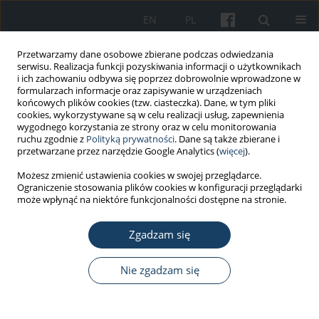
EN
PL
Przetwarzamy dane osobowe zbierane podczas odwiedzania
serwisu. Realizacja funkcji pozyskiwania informacji o użytkownikach
i ich zachowaniu odbywa się poprzez dobrowolnie wprowadzone w
formularzach informacje oraz zapisywanie w urządzeniach
końcowych plików cookies (tzw. ciasteczka). Dane, w tym pliki
cookies, wykorzystywane są w celu realizacji usług, zapewnienia
wygodnego korzystania ze strony oraz w celu monitorowania
ruchu zgodnie z
Polityką prywatności
. Dane są także zbierane i
Autor
Aleksander Kania
przetwarzane przez narzędzie Google Analytics (
więcej
).
Możesz zmienić ustawienia cookies w swojej przeglądarce.
Ograniczenie stosowania plików cookies w konfiguracji przeglądarki
STANDARDY - WYTYCZNE
może wpłynąć na niektóre funkcjonalności dostępne na stronie.
Postępowanie lekarskie w obturacyjnym
bezdechu sennym u osób kierujących pojazdami
Zgadzam się
− zalecenia Polskiego Towarzystwa Medycyny
Pracy, Polskiego Towarzystwa Chorób Płuc,
Nie zgadzam się
Instytutu Medycyny Pracy w Łodzi i Polskiego
Towarzystwa Badań nad Snem