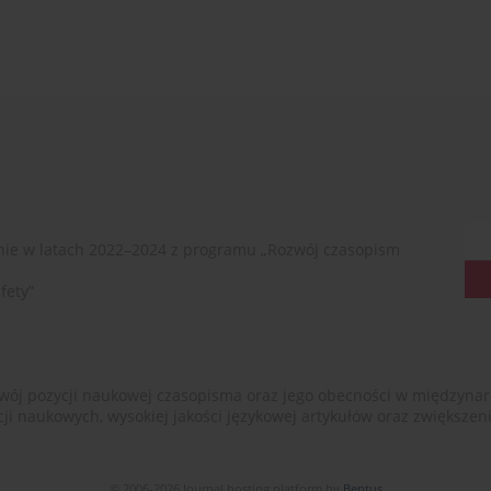
ie w latach 2022–2024 z programu „Rozwój czasopism
fety”
ój pozycji naukowej czasopisma oraz jego obecności w międzynarodow
cji naukowych, wysokiej jakości językowej artykułów oraz zwiększ
© 2006-2026 Journal hosting platform by
Bentus