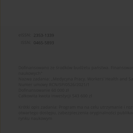
eISSN:
2353-1339
ISSN:
0465-5893
Dofinansowano ze środków budżetu państwa. Finansowan
naukowych"
Nazwa zadania: „Medycyna Pracy. Workers’ Health and Sa
Numer umowy RCN/SP/0526/2021/1
Dofinansowanie 60 000 zł
Całkowita kwota inwestycji 543 600 zł
Krótki opis zadania: Program ma na celu utrzymanie i rozw
otwartego dostępu, zabezpieczenia oryginalności publika
rynku naukowym