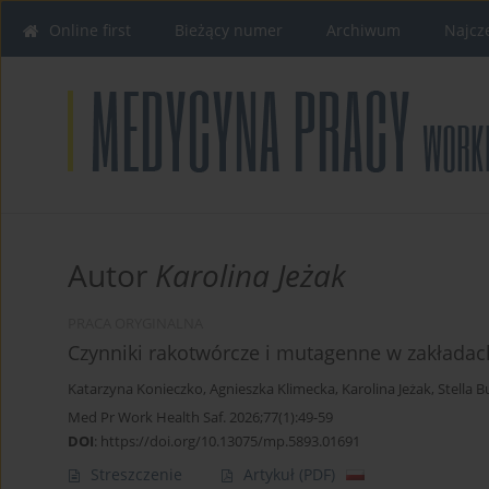
Online first
Bieżący numer
Archiwum
Najcz
Autor
Karolina Jeżak
PRACA ORYGINALNA
Czynniki rakotwórcze i mutagenne w zakładac
Katarzyna Konieczko
,
Agnieszka Klimecka
,
Karolina Jeżak
,
Stella B
Med Pr Work Health Saf. 2026;77(1):49-59
DOI
:
https://doi.org/10.13075/mp.5893.01691
Streszczenie
Artykuł
(PDF)