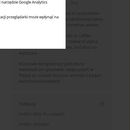
z narzędzie Google Analytics
Bieżący numer
Miesiąc
Rok
Occupational burnout and its association
acji przeglądarki może wpłynąć na
with physical activity and cardiorespiratory
fitness among nurses: a narrative review
Synergistic respiratory risks in coffee
processing: a systematic review of alpha-
diketone, carbon monoxide, and dust co-
exposure
Kluczowe kompetencje potrzebne
menedżerom placówek medycznych w
Polsce w czasach kryzysu: wnioski z badań
kwestionariuszowych
Indeksy
Indeks słów kluczowych
Indeks dziedzin