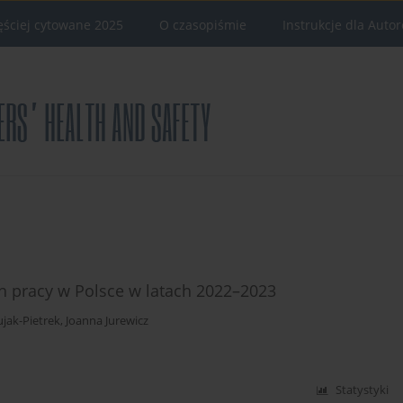
ęściej cytowane 2025
O czasopiśmie
Instrukcje dla Auto
h pracy w Polsce w latach 2022–2023
ujak-Pietrek
,
Joanna Jurewicz
Statystyki