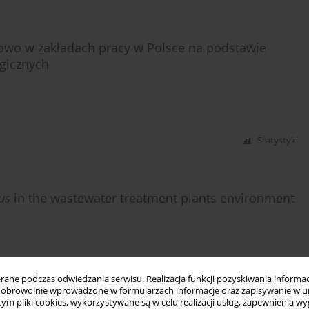
lowo w zakładach pracy w Polsce na podstawie
gicznych
Statystyki
us
in the wastewater treatment plants environment
Statystyki
ne podczas odwiedzania serwisu. Realizacja funkcji pozyskiwania informacj
obrowolnie wprowadzone w formularzach informacje oraz zapisywanie w u
 tym pliki cookies, wykorzystywane są w celu realizacji usług, zapewnienia 