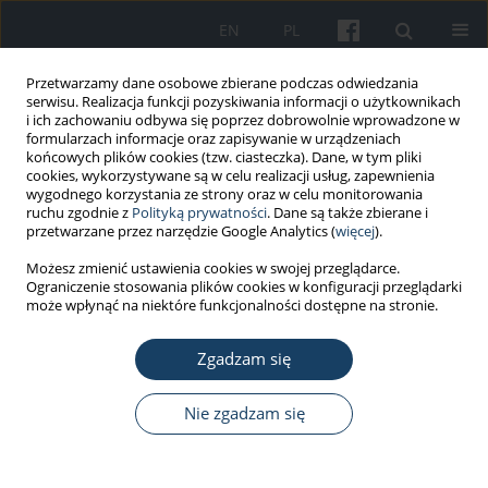
EN
PL
Przetwarzamy dane osobowe zbierane podczas odwiedzania
serwisu. Realizacja funkcji pozyskiwania informacji o użytkownikach
i ich zachowaniu odbywa się poprzez dobrowolnie wprowadzone w
formularzach informacje oraz zapisywanie w urządzeniach
końcowych plików cookies (tzw. ciasteczka). Dane, w tym pliki
cookies, wykorzystywane są w celu realizacji usług, zapewnienia
wygodnego korzystania ze strony oraz w celu monitorowania
ruchu zgodnie z
Polityką prywatności
. Dane są także zbierane i
Autor
Beata Janasik
przetwarzane przez narzędzie Google Analytics (
więcej
).
Możesz zmienić ustawienia cookies w swojej przeglądarce.
Ograniczenie stosowania plików cookies w konfiguracji przeglądarki
PRACA PRZEGLĄDOWA
może wpłynąć na niektóre funkcjonalności dostępne na stronie.
Ochrona zdrowia pracownika narażonego na
czynniki chemiczne w środowisku pracy –
Zgadzam się
monitoring biologiczny w ocenie ryzyka
zdrowotnego: regulacje prawne
Nie zgadzam się
Robert Gregorczyk
,
Beata Janasik
,
Jakub Smuga
Med Pr Work Health Saf. 2022;73(4):349-56