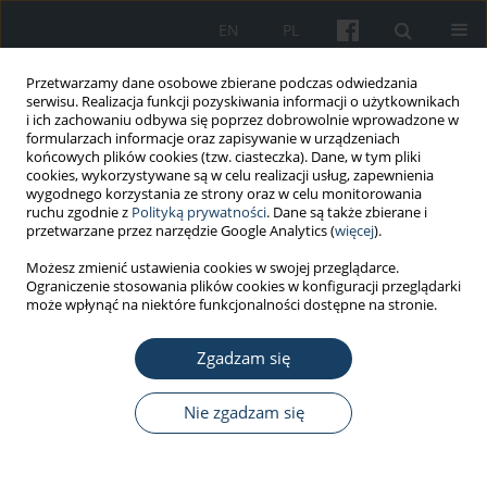
EN
PL
Przetwarzamy dane osobowe zbierane podczas odwiedzania
serwisu. Realizacja funkcji pozyskiwania informacji o użytkownikach
i ich zachowaniu odbywa się poprzez dobrowolnie wprowadzone w
formularzach informacje oraz zapisywanie w urządzeniach
końcowych plików cookies (tzw. ciasteczka). Dane, w tym pliki
cookies, wykorzystywane są w celu realizacji usług, zapewnienia
wygodnego korzystania ze strony oraz w celu monitorowania
ruchu zgodnie z
Polityką prywatności
. Dane są także zbierane i
Autor
Katarzyna Gwizdek
przetwarzane przez narzędzie Google Analytics (
więcej
).
Możesz zmienić ustawienia cookies w swojej przeglądarce.
Ograniczenie stosowania plików cookies w konfiguracji przeglądarki
PRACA POGLĄDOWA
może wpłynąć na niektóre funkcjonalności dostępne na stronie.
Arsen – trucizna czy lek?
Zgadzam się
Karolina Kulik-Kupka
,
Aneta Koszowska
,
Anna Brończyk-Puzoń
,
Justyna Nowak
,
Katarzyna Gwizdek
,
Barbara Zubelewicz-Szkodzińska
Med Pr Work Health Saf. 2016;67(1):89-96
Nie zgadzam się
DOI
:
https://doi.org/10.13075/mp.5893.00322
Statystyki