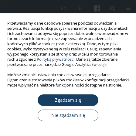
EN
PL
Przetwarzamy dane osobowe zbierane podczas odwiedzania
serwisu. Realizacja funkcji pozyskiwania informacji o użytkownikach
i ich zachowaniu odbywa się poprzez dobrowolnie wprowadzone w
formularzach informacje oraz zapisywanie w urządzeniach
końcowych plików cookies (tzw. ciasteczka). Dane, w tym pliki
cookies, wykorzystywane są w celu realizacji usług, zapewnienia
wygodnego korzystania ze strony oraz w celu monitorowania
ruchu zgodnie z
Polityką prywatności
. Dane są także zbierane i
Autor
Robert Gregorczyk
przetwarzane przez narzędzie Google Analytics (
więcej
).
Możesz zmienić ustawienia cookies w swojej przeglądarce.
Ograniczenie stosowania plików cookies w konfiguracji przeglądarki
PRACA PRZEGLĄDOWA
może wpłynąć na niektóre funkcjonalności dostępne na stronie.
Ochrona zdrowia pracownika narażonego na
czynniki chemiczne w środowisku pracy –
Zgadzam się
monitoring biologiczny w ocenie ryzyka
zdrowotnego: regulacje prawne
Nie zgadzam się
Robert Gregorczyk
,
Beata Janasik
,
Jakub Smuga
Med Pr Work Health Saf. 2022;73(4):349-56