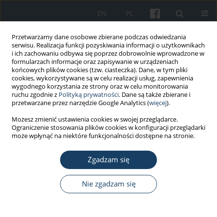
EN
PL
Przetwarzamy dane osobowe zbierane podczas odwiedzania
serwisu. Realizacja funkcji pozyskiwania informacji o użytkownikach
i ich zachowaniu odbywa się poprzez dobrowolnie wprowadzone w
formularzach informacje oraz zapisywanie w urządzeniach
końcowych plików cookies (tzw. ciasteczka). Dane, w tym pliki
cookies, wykorzystywane są w celu realizacji usług, zapewnienia
wygodnego korzystania ze strony oraz w celu monitorowania
ruchu zgodnie z
Polityką prywatności
. Dane są także zbierane i
Autor
Damian Grabowski
przetwarzane przez narzędzie Google Analytics (
więcej
).
Możesz zmienić ustawienia cookies w swojej przeglądarce.
PRACA ORYGINALNA
Ograniczenie stosowania plików cookies w konfiguracji przeglądarki
Personality and work ethic vs. workaholism:
może wpłynąć na niektóre funkcjonalności dostępne na stronie.
temperament, personality traits, and work-
valuing beliefs as predictors of compulsive and
Zgadzam się
excessive work
Nie zgadzam się
Damian Grabowski
,
Agata Chudzicka-Czupała
,
Patrycja Stawiarska
,
Katarzyna Stapor
Med Pr Work Health Saf. 2025;76(5):385-95