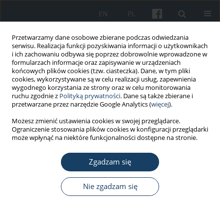
EN
PL
Przetwarzamy dane osobowe zbierane podczas odwiedzania
serwisu. Realizacja funkcji pozyskiwania informacji o użytkownikach
i ich zachowaniu odbywa się poprzez dobrowolnie wprowadzone w
formularzach informacje oraz zapisywanie w urządzeniach
końcowych plików cookies (tzw. ciasteczka). Dane, w tym pliki
cookies, wykorzystywane są w celu realizacji usług, zapewnienia
wygodnego korzystania ze strony oraz w celu monitorowania
ruchu zgodnie z
Polityką prywatności
. Dane są także zbierane i
Autor
Maria Dencheva
przetwarzane przez narzędzie Google Analytics (
więcej
).
Możesz zmienić ustawienia cookies w swojej przeglądarce.
Ograniczenie stosowania plików cookies w konfiguracji przeglądarki
PRACA ORYGINALNA
może wpłynąć na niektóre funkcjonalności dostępne na stronie.
Współistniejące uczulenie na aldehyd glutarowy i
monomery metakrylanowe u stomatologów i ich
Zgadzam się
pacjentów
Nie zgadzam się
Maya Grigorievna Lyapina
,
Maria Dencheva
,
Assya Krasteva-Panova
,
Mariana Tzekova-Yaneva
,
Mariela Deliverska
,
Angelina Kisselova-
Yaneva
Med Pr Work Health Saf. 2016;67(3):311-20