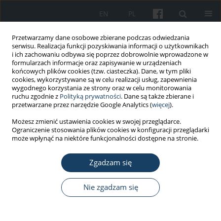
EN
PL
Przetwarzamy dane osobowe zbierane podczas odwiedzania
serwisu. Realizacja funkcji pozyskiwania informacji o użytkownikach
i ich zachowaniu odbywa się poprzez dobrowolnie wprowadzone w
formularzach informacje oraz zapisywanie w urządzeniach
końcowych plików cookies (tzw. ciasteczka). Dane, w tym pliki
cookies, wykorzystywane są w celu realizacji usług, zapewnienia
wygodnego korzystania ze strony oraz w celu monitorowania
ruchu zgodnie z
Polityką prywatności
. Dane są także zbierane i
Autor
Dana Buršíková
przetwarzane przez narzędzie Google Analytics (
więcej
).
Możesz zmienić ustawienia cookies w swojej przeglądarce.
Ograniczenie stosowania plików cookies w konfiguracji przeglądarki
PRACA ORYGINALNA
może wpłynąć na niektóre funkcjonalności dostępne na stronie.
Factors associated with burnout vulnerability in
Polish pre-service teachers: insights from the
Zgadzam się
AVEM diagnostic inventory and implications for
occupational health prevention
Nie zgadzam się
Ivana Mašková
,
Karolina Szatkowska
,
Wiktor Warchałowski
,
Dana
Buršíková
Med Pr Work Health Saf. 2026;77(2):119-36