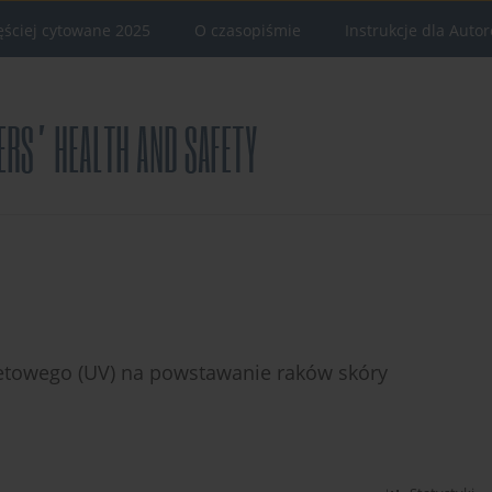
ęściej cytowane 2025
O czasopiśmie
Instrukcje dla Auto
etowego (UV) na powstawanie raków skóry