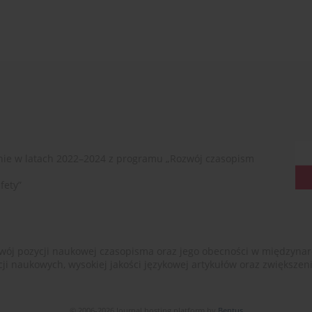
ie w latach 2022–2024 z programu „Rozwój czasopism
fety”
ój pozycji naukowej czasopisma oraz jego obecności w międzynarodow
cji naukowych, wysokiej jakości językowej artykułów oraz zwiększ
© 2006-2026 Journal hosting platform by
Bentus