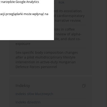
z narzędzie Google Analytics
Bieżący numer
Miesiąc
Rok
Occupational burnout and its association
acji przeglądarki może wpłynąć na
with physical activity and cardiorespiratory
fitness among nurses: a narrative review
Synergistic respiratory risks in coffee
processing: a systematic review of alpha-
diketone, carbon monoxide, and dust co-
exposure
Sex-specific body composition changes
after a pilot multidisciplinary lifestyle
intervention in active-duty Hungarian
Defence Forces personnel
Indeksy
Indeks słów kluczowych
Indeks dziedzin