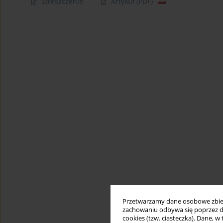
Streszczenie
Artykuł
(PDF)
Przetwarzamy dane osobowe zbiera
zachowaniu odbywa się poprzez d
cookies (tzw. ciasteczka). Dane, w