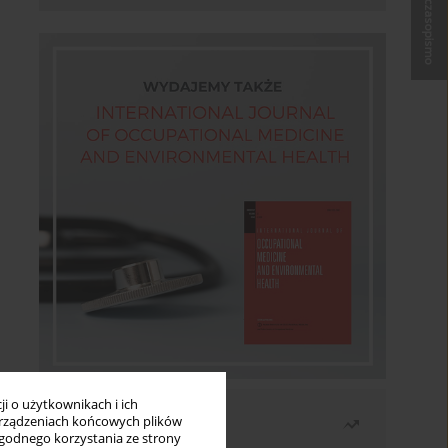
Kup czasopismo
i o użytkownikach i ich
Najczęściej czytane
rządzeniach końcowych plików
wygodnego korzystania ze strony