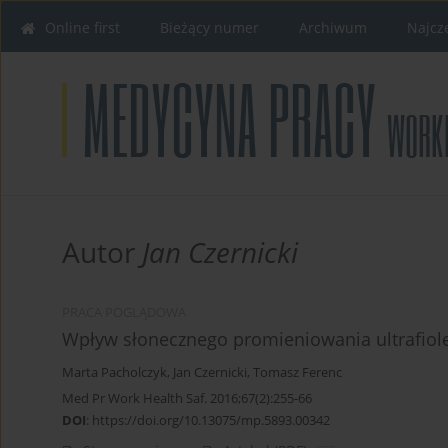
Online first
Bieżący numer
Archiwum
Najcz
Autor
Jan Czernicki
PRACA POGLĄDOWA
Wpływ słonecznego promieniowania ultrafiol
Marta Pacholczyk
,
Jan Czernicki
,
Tomasz Ferenc
Med Pr Work Health Saf. 2016;67(2):255-66
DOI
:
https://doi.org/10.13075/mp.5893.00342