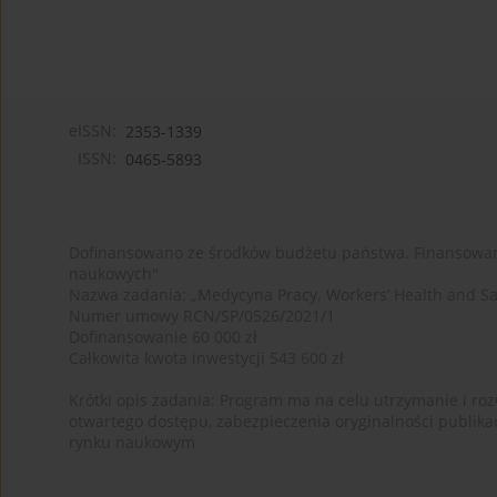
eISSN:
2353-1339
ISSN:
0465-5893
Dofinansowano ze środków budżetu państwa. Finansowan
naukowych"
Nazwa zadania: „Medycyna Pracy. Workers’ Health and Sa
Numer umowy RCN/SP/0526/2021/1
Dofinansowanie 60 000 zł
Całkowita kwota inwestycji 543 600 zł
Krótki opis zadania: Program ma na celu utrzymanie i rozw
otwartego dostępu, zabezpieczenia oryginalności publika
rynku naukowym