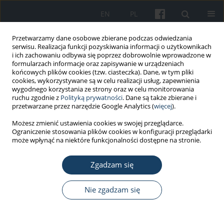
EN
PL
Przetwarzamy dane osobowe zbierane podczas odwiedzania
serwisu. Realizacja funkcji pozyskiwania informacji o użytkownikach
i ich zachowaniu odbywa się poprzez dobrowolnie wprowadzone w
formularzach informacje oraz zapisywanie w urządzeniach
końcowych plików cookies (tzw. ciasteczka). Dane, w tym pliki
cookies, wykorzystywane są w celu realizacji usług, zapewnienia
wygodnego korzystania ze strony oraz w celu monitorowania
ruchu zgodnie z
Polityką prywatności
. Dane są także zbierane i
Autor
Marcin Cyprowski
przetwarzane przez narzędzie Google Analytics (
więcej
).
Możesz zmienić ustawienia cookies w swojej przeglądarce.
PRACA PRZEGLĄDOWA
Ograniczenie stosowania plików cookies w konfiguracji przeglądarki
Szkodliwe czynniki biologiczne w zakładach
może wpłynąć na niektóre funkcjonalności dostępne na stronie.
termicznego unieszkodliwiania odpadów
komunalnych
Zgadzam się
Marcin Cyprowski
Nie zgadzam się
Med Pr Work Health Saf. 2019;70(1):99-105
DOI
:
https://doi.org/10.13075/mp.5893.00752
Statystyki