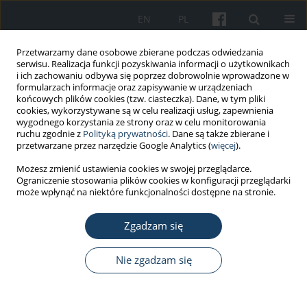
EN
PL
Przetwarzamy dane osobowe zbierane podczas odwiedzania
serwisu. Realizacja funkcji pozyskiwania informacji o użytkownikach
i ich zachowaniu odbywa się poprzez dobrowolnie wprowadzone w
formularzach informacje oraz zapisywanie w urządzeniach
końcowych plików cookies (tzw. ciasteczka). Dane, w tym pliki
cookies, wykorzystywane są w celu realizacji usług, zapewnienia
wygodnego korzystania ze strony oraz w celu monitorowania
ruchu zgodnie z
Polityką prywatności
. Dane są także zbierane i
Autor
Sylwia Chwieśko-
przetwarzane przez narzędzie Google Analytics (
więcej
).
Minarowska
Możesz zmienić ustawienia cookies w swojej przeglądarce.
Ograniczenie stosowania plików cookies w konfiguracji przeglądarki
może wpłynąć na niektóre funkcjonalności dostępne na stronie.
PRACA ORYGINALNA
Zgadzam się
Ocena występowania wzmożonej senności w
ciągu dnia oraz ryzyka obturacyjnego bezdechu
podczas snu u kierowców zawodowych
Nie zgadzam się
komunikacji miejskiej
Łukasz Minarowski
,
Sylwia Chwieśko-Minarowska
,
Marcin Czaban
,