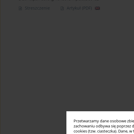
Streszczenie
Artykuł
(PDF)
Przetwarzamy dane osobowe zbiera
zachowaniu odbywa się poprzez d
cookies (tzw. ciasteczka). Dane, w