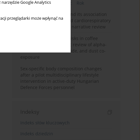
z narzędzie Google Analytics
Bieżący numer
Miesiąc
Rok
Occupational burnout and its association
acji przeglądarki może wpłynąć na
with physical activity and cardiorespiratory
fitness among nurses: a narrative review
Synergistic respiratory risks in coffee
processing: a systematic review of alpha-
diketone, carbon monoxide, and dust co-
exposure
Sex-specific body composition changes
after a pilot multidisciplinary lifestyle
intervention in active-duty Hungarian
Defence Forces personnel
Indeksy
Indeks słów kluczowych
Indeks dziedzin