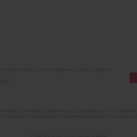
ie w latach 2022–2024 z programu „Rozwój czasopism
fety”
ój pozycji naukowej czasopisma oraz jego obecności w międzynarodow
cji naukowych, wysokiej jakości językowej artykułów oraz zwiększ
© 2006-2026 Journal hosting platform by
Bentus