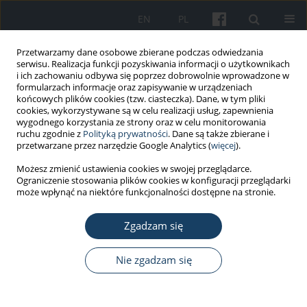
EN
PL
Przetwarzamy dane osobowe zbierane podczas odwiedzania
serwisu. Realizacja funkcji pozyskiwania informacji o użytkownikach
i ich zachowaniu odbywa się poprzez dobrowolnie wprowadzone w
formularzach informacje oraz zapisywanie w urządzeniach
końcowych plików cookies (tzw. ciasteczka). Dane, w tym pliki
cookies, wykorzystywane są w celu realizacji usług, zapewnienia
wygodnego korzystania ze strony oraz w celu monitorowania
ruchu zgodnie z
Polityką prywatności
. Dane są także zbierane i
Autor
Weronika Burdelak
przetwarzane przez narzędzie Google Analytics (
więcej
).
Możesz zmienić ustawienia cookies w swojej przeglądarce.
PRACA ORYGINALNA
Ograniczenie stosowania plików cookies w konfiguracji przeglądarki
Zasoby i działalność wojewódzkich
może wpłynąć na niektóre funkcjonalności dostępne na stronie.
ośrodków medycyny pracy w Polsce
w okresie pandemii COVID-19
Zgadzam się
Andrzej Marcinkiewicz
,
Paweł Wdówik
,
Weronika
Nie zgadzam się
Burdelak
,
Karolina Marcinkiewicz
Med Pr Work Health Saf. 2024;75(4):367-81
DOI
:
https://doi.org/10.13075/mp.5893.01502