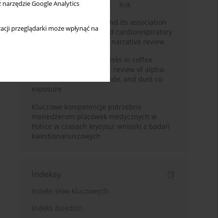
z narzędzie Google Analytics
Bieżący numer
Miesiąc
Rok
Occupational burnout and its association
acji przeglądarki może wpłynąć na
with physical activity and cardiorespiratory
fitness among nurses: a narrative review
Synergistic respiratory risks in coffee
processing: a systematic review of alpha-
diketone, carbon monoxide, and dust co-
exposure
Kluczowe kompetencje potrzebne
menedżerom placówek medycznych w
Polsce w czasach kryzysu: wnioski z badań
kwestionariuszowych
Indeksy
Indeks słów kluczowych
Indeks dziedzin