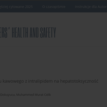
ęściej cytowane 2025
O czasopiśmie
Instrukcje dla Auto
u kawowego z intralipidem na hepatotoksyczność
 Dokuyucu
,
Muhammed Murat Celik