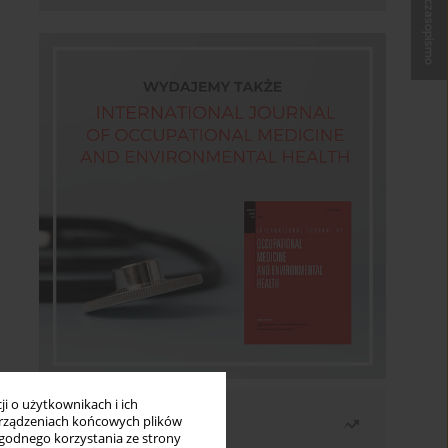
Kup czasopismo
i o użytkownikach i ich
Najczęściej czytane
rządzeniach końcowych plików
wygodnego korzystania ze strony