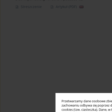
Streszczenie
Artykuł
(PDF)
Przetwarzamy dane osobowe zbiera
zachowaniu odbywa się poprzez d
cookies (tzw. ciasteczka). Dane, w