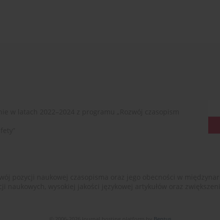
ie w latach 2022–2024 z programu „Rozwój czasopism
fety”
ój pozycji naukowej czasopisma oraz jego obecności w międzynarodow
cji naukowych, wysokiej jakości językowej artykułów oraz zwiększ
© 2006-2026 Journal hosting platform by
Bentus