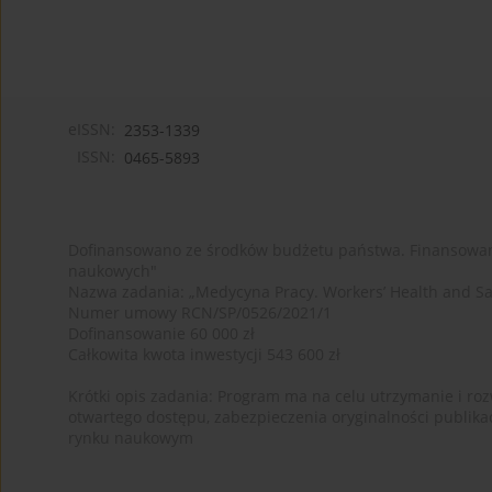
eISSN:
2353-1339
ISSN:
0465-5893
Dofinansowano ze środków budżetu państwa. Finansowan
naukowych"
Nazwa zadania: „Medycyna Pracy. Workers’ Health and Sa
Numer umowy RCN/SP/0526/2021/1
Dofinansowanie 60 000 zł
Całkowita kwota inwestycji 543 600 zł
Krótki opis zadania: Program ma na celu utrzymanie i rozw
otwartego dostępu, zabezpieczenia oryginalności publika
rynku naukowym