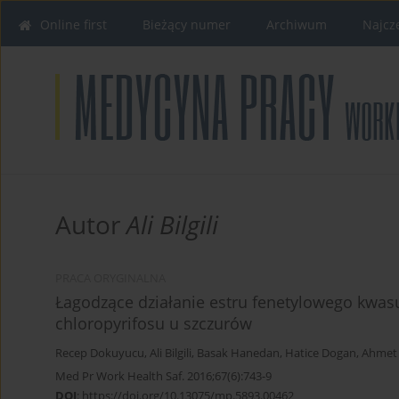
Online first
Bieżący numer
Archiwum
Najcz
Autor
Ali Bilgili
PRACA ORYGINALNA
Łagodzące działanie estru fenetylowego kwas
chloropyrifosu u szczurów
Recep Dokuyucu
,
Ali Bilgili
,
Basak Hanedan
,
Hatice Dogan
,
Ahmet
Med Pr Work Health Saf. 2016;67(6):743-9
DOI
:
https://doi.org/10.13075/mp.5893.00462