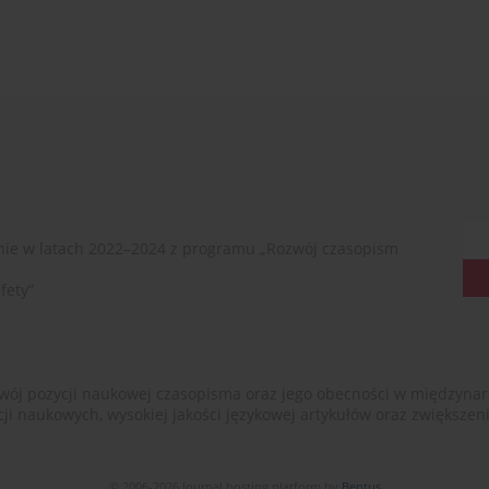
ie w latach 2022–2024 z programu „Rozwój czasopism
fety”
ój pozycji naukowej czasopisma oraz jego obecności w międzynarodow
cji naukowych, wysokiej jakości językowej artykułów oraz zwiększ
© 2006-2026 Journal hosting platform by
Bentus