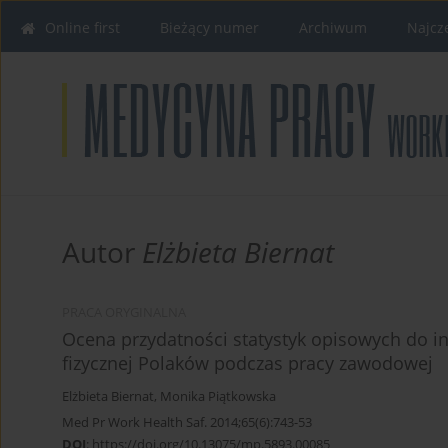
Online first
Bieżący numer
Archiwum
Najcz
Autor
Elżbieta Biernat
PRACA ORYGINALNA
Ocena przydatności statystyk opisowych do in
fizycznej Polaków podczas pracy zawodowej
Elżbieta Biernat
,
Monika Piątkowska
Med Pr Work Health Saf. 2014;65(6):743-53
DOI
:
https://doi.org/10.13075/mp.5893.00085