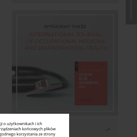
Kup czasopismo
i o użytkownikach i ich
Najczęściej czytane
rządzeniach końcowych plików
wygodnego korzystania ze strony