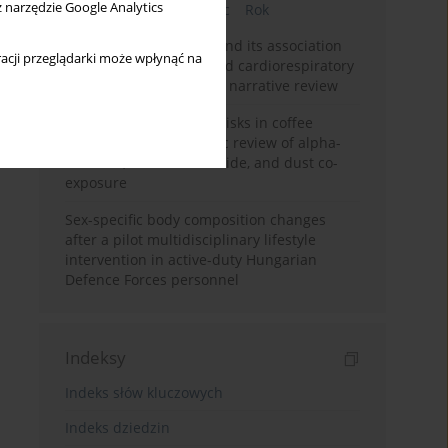
z narzędzie Google Analytics
Bieżący numer
Miesiąc
Rok
Occupational burnout and its association
acji przeglądarki może wpłynąć na
with physical activity and cardiorespiratory
fitness among nurses: a narrative review
Synergistic respiratory risks in coffee
processing: a systematic review of alpha-
diketone, carbon monoxide, and dust co-
exposure
Sex-specific body composition changes
after a pilot multidisciplinary lifestyle
intervention in active-duty Hungarian
Defence Forces personnel
Indeksy
Indeks słów kluczowych
Indeks dziedzin