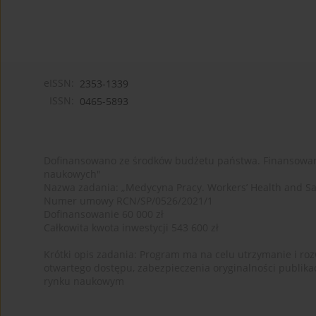
eISSN:
2353-1339
ISSN:
0465-5893
Dofinansowano ze środków budżetu państwa. Finansowan
naukowych"
Nazwa zadania: „Medycyna Pracy. Workers’ Health and Sa
Numer umowy RCN/SP/0526/2021/1
Dofinansowanie 60 000 zł
Całkowita kwota inwestycji 543 600 zł
Krótki opis zadania: Program ma na celu utrzymanie i rozw
otwartego dostępu, zabezpieczenia oryginalności publika
rynku naukowym