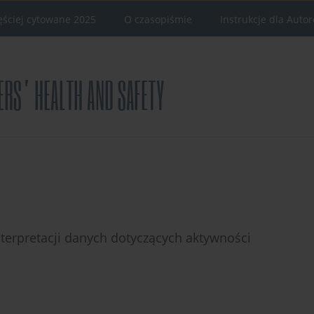
ęściej cytowane 2025
O czasopiśmie
Instrukcje dla Auto
terpretacji danych dotyczących aktywności