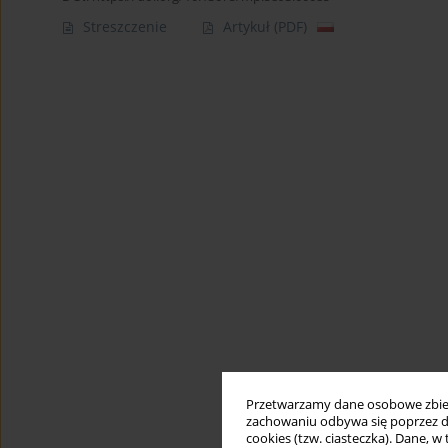
Streszczenie
Artykuł
(PDF)
Przetwarzamy dane osobowe zbiera
zachowaniu odbywa się poprzez d
cookies (tzw. ciasteczka). Dane, w