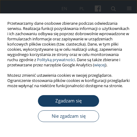
EN
PL
Przetwarzamy dane osobowe zbierane podczas odwiedzania
serwisu. Realizacja funkcji pozyskiwania informacji o użytkownikach
i ich zachowaniu odbywa się poprzez dobrowolnie wprowadzone w
formularzach informacje oraz zapisywanie w urządzeniach
końcowych plików cookies (tzw. ciasteczka). Dane, w tym pliki
cookies, wykorzystywane są w celu realizacji usług, zapewnienia
wygodnego korzystania ze strony oraz w celu monitorowania
ruchu zgodnie z
Polityką prywatności
. Dane są także zbierane i
Autor
Joanna Baran
przetwarzane przez narzędzie Google Analytics (
więcej
).
Możesz zmienić ustawienia cookies w swojej przeglądarce.
Ograniczenie stosowania plików cookies w konfiguracji przeglądarki
PRACA ORYGINALNA
może wpłynąć na niektóre funkcjonalności dostępne na stronie.
Czynniki wpływające na utrzymanie aktywności
zawodowej w okresie 2–3 lat po zabiegu
Zgadzam się
całkowitej endoprotezoplastyki stawu
biodrowego
Nie zgadzam się
Teresa Pop
,
Agnieszka Bejer
,
Joanna Baran
,
Daniel Szymczyk
Med Pr Work Health Saf. 2018;69(2):191-8