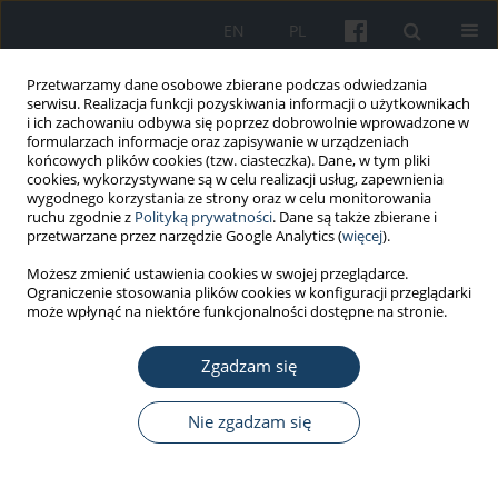
EN
PL
Przetwarzamy dane osobowe zbierane podczas odwiedzania
serwisu. Realizacja funkcji pozyskiwania informacji o użytkownikach
i ich zachowaniu odbywa się poprzez dobrowolnie wprowadzone w
formularzach informacje oraz zapisywanie w urządzeniach
końcowych plików cookies (tzw. ciasteczka). Dane, w tym pliki
cookies, wykorzystywane są w celu realizacji usług, zapewnienia
wygodnego korzystania ze strony oraz w celu monitorowania
ruchu zgodnie z
Polityką prywatności
. Dane są także zbierane i
Autor
Agnieszka Leszczyńska
przetwarzane przez narzędzie Google Analytics (
więcej
).
Możesz zmienić ustawienia cookies w swojej przeglądarce.
Ograniczenie stosowania plików cookies w konfiguracji przeglądarki
PRACA ORYGINALNA
może wpłynąć na niektóre funkcjonalności dostępne na stronie.
Assessing the economic burden of cervical
cancer in Poland: the critical role of productivity
Zgadzam się
loss
Nie zgadzam się
Michał Seweryn
,
Tomasz Banaś
,
Agnieszka Leszczyńska
,
Joanna
Augustyńska
,
Joanna Streb
Med Pr Work Health Saf. 2025;76(5):353-9
DOI
:
https://doi.org/10.13075/mp.5893.01601