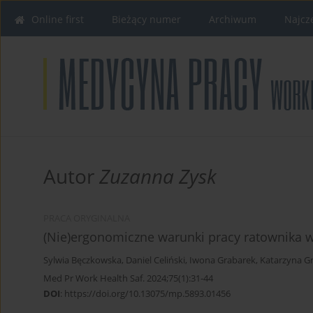
Online first
Bieżący numer
Archiwum
Najcz
Autor
Zuzanna Zysk
PRACA ORYGINALNA
(Nie)ergonomiczne warunki pracy ratownika
Sylwia Bęczkowska
,
Daniel Celiński
,
Iwona Grabarek
,
Katarzyna G
Med Pr Work Health Saf. 2024;75(1):31-44
DOI
:
https://doi.org/10.13075/mp.5893.01456