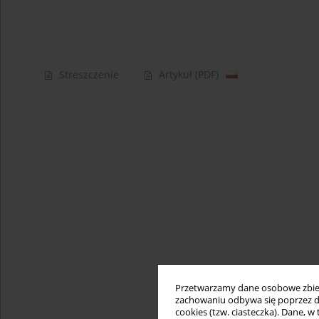
Streszczenie
Artykuł
(PDF)
Przetwarzamy dane osobowe zbiera
zachowaniu odbywa się poprzez d
cookies (tzw. ciasteczka). Dane, w