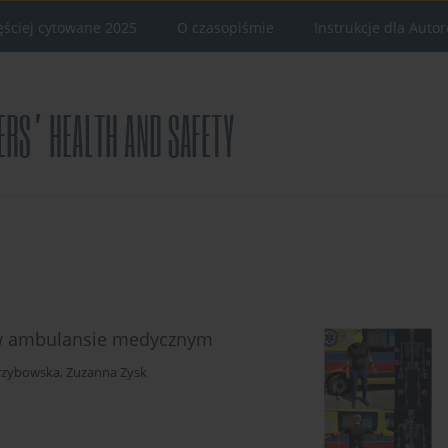
ęściej cytowane 2025
O czasopiśmie
Instrukcje dla Auto
 w ambulansie medycznym
rzybowska
,
Zuzanna Zysk