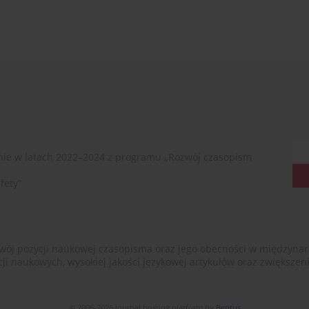
ie w latach 2022–2024 z programu „Rozwój czasopism
fety”
ój pozycji naukowej czasopisma oraz jego obecności w międzynarodow
cji naukowych, wysokiej jakości językowej artykułów oraz zwiększ
© 2006-2026 Journal hosting platform by
Bentus