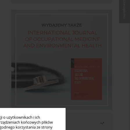
Kup czasopismo
i o użytkownikach i ich
Najczęściej czytane
rządzeniach końcowych plików
wygodnego korzystania ze strony