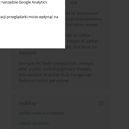
z narzędzie Google Analytics
Bieżący numer
Miesiąc
Rok
Occupational burnout and its association
acji przeglądarki może wpłynąć na
with physical activity and cardiorespiratory
fitness among nurses: a narrative review
Synergistic respiratory risks in coffee
processing: a systematic review of alpha-
diketone, carbon monoxide, and dust co-
exposure
Sex-specific body composition changes
after a pilot multidisciplinary lifestyle
intervention in active-duty Hungarian
Defence Forces personnel
Indeksy
Indeks słów kluczowych
Indeks dziedzin