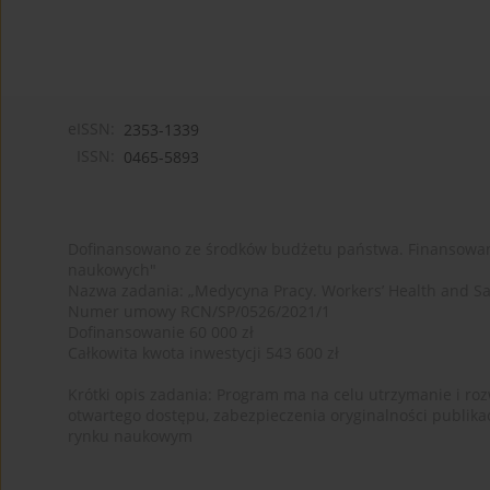
eISSN:
2353-1339
ISSN:
0465-5893
Dofinansowano ze środków budżetu państwa. Finansowan
naukowych"
Nazwa zadania: „Medycyna Pracy. Workers’ Health and Sa
Numer umowy RCN/SP/0526/2021/1
Dofinansowanie 60 000 zł
Całkowita kwota inwestycji 543 600 zł
Krótki opis zadania: Program ma na celu utrzymanie i rozw
otwartego dostępu, zabezpieczenia oryginalności publika
rynku naukowym