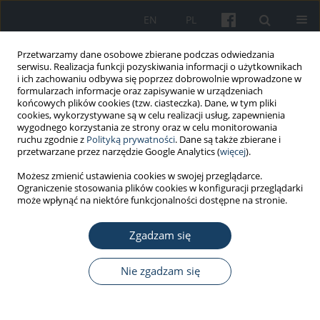
EN
PL
Przetwarzamy dane osobowe zbierane podczas odwiedzania
serwisu. Realizacja funkcji pozyskiwania informacji o użytkownikach
i ich zachowaniu odbywa się poprzez dobrowolnie wprowadzone w
formularzach informacje oraz zapisywanie w urządzeniach
końcowych plików cookies (tzw. ciasteczka). Dane, w tym pliki
cookies, wykorzystywane są w celu realizacji usług, zapewnienia
wygodnego korzystania ze strony oraz w celu monitorowania
ruchu zgodnie z
Polityką prywatności
. Dane są także zbierane i
Autor
Yosef Moghaddasi
przetwarzane przez narzędzie Google Analytics (
więcej
).
Możesz zmienić ustawienia cookies w swojej przeglądarce.
Ograniczenie stosowania plików cookies w konfiguracji przeglądarki
PRACA ORYGINALNA
może wpłynąć na niektóre funkcjonalności dostępne na stronie.
Correlation between airborne manganese
concentration at the workstations in the iron
Zgadzam się
foundry and manganese concentration in
workers’ blood
Nie zgadzam się
Seyedtaghi Mirmohammadi
,
Yosef Moghaddasi
,
Jamshid Yazdani
,
Razyeh Yousefinejad
,
Yahya Esfandyari
,
Mohsen Gorgani
,
Manijeh
Habibpour