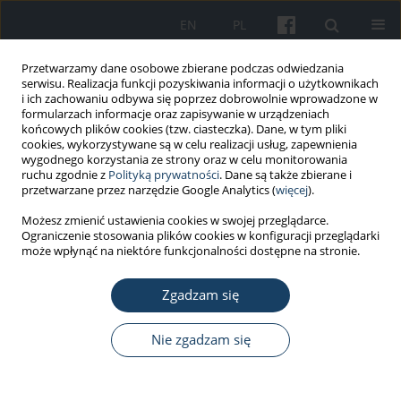
EN
PL
Przetwarzamy dane osobowe zbierane podczas odwiedzania
serwisu. Realizacja funkcji pozyskiwania informacji o użytkownikach
i ich zachowaniu odbywa się poprzez dobrowolnie wprowadzone w
formularzach informacje oraz zapisywanie w urządzeniach
końcowych plików cookies (tzw. ciasteczka). Dane, w tym pliki
cookies, wykorzystywane są w celu realizacji usług, zapewnienia
wygodnego korzystania ze strony oraz w celu monitorowania
ruchu zgodnie z
Polityką prywatności
. Dane są także zbierane i
Autor
Tomasz Milczarczyk
przetwarzane przez narzędzie Google Analytics (
więcej
).
Możesz zmienić ustawienia cookies w swojej przeglądarce.
Ograniczenie stosowania plików cookies w konfiguracji przeglądarki
PRACA ORYGINALNA
może wpłynąć na niektóre funkcjonalności dostępne na stronie.
Accidents rate of the Polish State Fire
Service officers during service in the
Zgadzam się
years 2015–2022
Nie zgadzam się
Łukasz Dudziński
,
Łukasz Czyżewski
,
Tomasz Kubiak
,
Tomasz
Milczarczyk
Med Pr Work Health Saf. 2023;74(6):469-77
DOI
:
https://doi.org/10.13075/mp.5893.01457