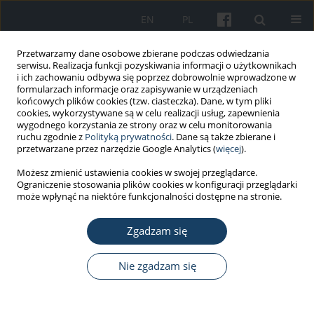
EN
PL
Przetwarzamy dane osobowe zbierane podczas odwiedzania
serwisu. Realizacja funkcji pozyskiwania informacji o użytkownikach
i ich zachowaniu odbywa się poprzez dobrowolnie wprowadzone w
formularzach informacje oraz zapisywanie w urządzeniach
końcowych plików cookies (tzw. ciasteczka). Dane, w tym pliki
cookies, wykorzystywane są w celu realizacji usług, zapewnienia
wygodnego korzystania ze strony oraz w celu monitorowania
ruchu zgodnie z
Polityką prywatności
. Dane są także zbierane i
Autor
Stefan Gaździński
przetwarzane przez narzędzie Google Analytics (
więcej
).
Możesz zmienić ustawienia cookies w swojej przeglądarce.
Ograniczenie stosowania plików cookies w konfiguracji przeglądarki
PRACA ORYGINALNA
może wpłynąć na niektóre funkcjonalności dostępne na stronie.
Częstość występowania nadwagi i otyłości u
studentów lotniczej uczelni wojskowej a poziom
Zgadzam się
ich aktywności fizycznej
Nie zgadzam się
Agata Gaździńska
,
Paulina Baran
,
Franciszek Skibniewski
,
Olaf
Truszczyński
,
Stefan Gaździński
,
Mariusz Wyleżoł
Med Pr Work Health Saf. 2015;66(5):653-60
DOI
:
https://doi.org/10.13075/mp.5893.00238