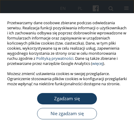
EN
PL
Przetwarzamy dane osobowe zbierane podczas odwiedzania
serwisu. Realizacja funkcji pozyskiwania informacji o użytkownikach
i ich zachowaniu odbywa się poprzez dobrowolnie wprowadzone w
formularzach informacje oraz zapisywanie w urządzeniach
końcowych plików cookies (tzw. ciasteczka). Dane, w tym pliki
cookies, wykorzystywane są w celu realizacji usług, zapewnienia
wygodnego korzystania ze strony oraz w celu monitorowania
ruchu zgodnie z
Polityką prywatności
. Dane są także zbierane i
Autor
Sławomir Szubert
przetwarzane przez narzędzie Google Analytics (
więcej
).
Możesz zmienić ustawienia cookies w swojej przeglądarce.
Ograniczenie stosowania plików cookies w konfiguracji przeglądarki
PRACA ORYGINALNA
może wpłynąć na niektóre funkcjonalności dostępne na stronie.
Nowe metody wyznaczania względnego
obciążenia wysiłkiem fizycznym organizmu
Zgadzam się
człowieka
Nie zgadzam się
Józef Szubert
,
Sławomir Szubert
,
Wiesława Koszada-Włodarczyk
,
Alicja
Bortkiewicz
Med Pr Work Health Saf. 2014;65(2):189-95
DOI
:
https://doi.org/10.13075/mp.5893.2014.023