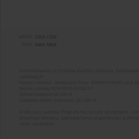
eISSN:
2353-1339
ISSN:
0465-5893
Dofinansowano ze środków budżetu państwa. Finansowan
naukowych"
Nazwa zadania: „Medycyna Pracy. Workers’ Health and Sa
Numer umowy RCN/SP/0526/2021/1
Dofinansowanie 60 000 zł
Całkowita kwota inwestycji 543 600 zł
Krótki opis zadania: Program ma na celu utrzymanie i rozw
otwartego dostępu, zabezpieczenia oryginalności publika
rynku naukowym