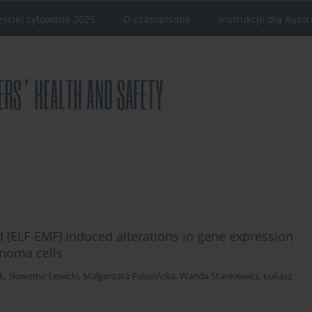
ęściej cytowane 2025
O czasopiśmie
Instrukcje dla Auto
d (ELF-EMF) induced alterations in gene expression
inoma cells
k
,
Sławomir Lewicki
,
Małgorzata Palusińska
,
Wanda Stankiewicz
,
Łukasz