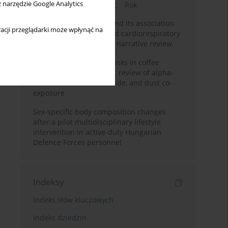
z narzędzie Google Analytics
Bieżący numer
Miesiąc
Rok
Occupational burnout and its association
acji przeglądarki może wpłynąć na
with physical activity and cardiorespiratory
fitness among nurses: a narrative review
Synergistic respiratory risks in coffee
processing: a systematic review of alpha-
diketone, carbon monoxide, and dust co-
exposure
Sex-specific body composition changes
after a pilot multidisciplinary lifestyle
intervention in active-duty Hungarian
Defence Forces personnel
Indeksy
Indeks słów kluczowych
Indeks dziedzin