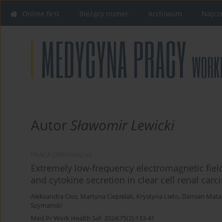
Online first
Bieżący numer
Archiwum
Najcz
Autor
Sławomir Lewicki
PRACA ORYGINALNA
Extremely low-frequency electromagnetic fiel
and cytokine secretion in clear cell renal carc
Aleksandra Cios
,
Martyna Ciepielak
,
Krystyna Lieto
,
Damian Mata
Szymański
Med Pr Work Health Saf. 2024;75(2):133-41