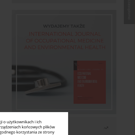
Kup czasopismo
i o użytkownikach i ich
Najczęściej czytane
rządzeniach końcowych plików
wygodnego korzystania ze strony