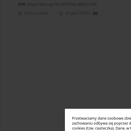
DOI
:
https://doi.org/10.13075/mp.5893.01476
Streszczenie
Artykuł
(PDF)
Przetwarzamy dane osobowe zbiera
zachowaniu odbywa się poprzez d
cookies (tzw. ciasteczka). Dane, w