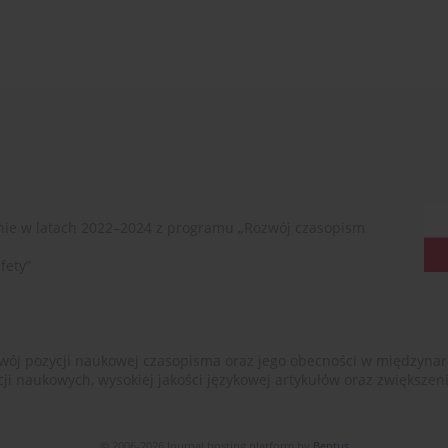
ie w latach 2022–2024 z programu „Rozwój czasopism
fety”
ój pozycji naukowej czasopisma oraz jego obecności w międzynarodow
cji naukowych, wysokiej jakości językowej artykułów oraz zwiększ
© 2006-2026 Journal hosting platform by
Bentus