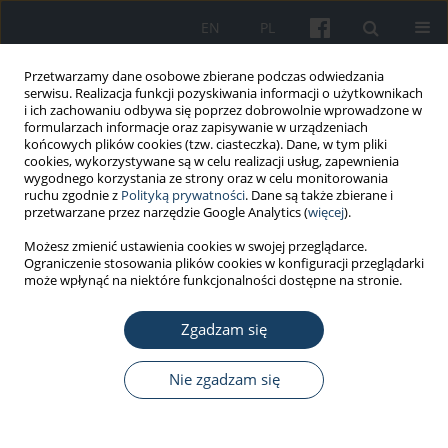
EN
PL
Przetwarzamy dane osobowe zbierane podczas odwiedzania
serwisu. Realizacja funkcji pozyskiwania informacji o użytkownikach
i ich zachowaniu odbywa się poprzez dobrowolnie wprowadzone w
formularzach informacje oraz zapisywanie w urządzeniach
końcowych plików cookies (tzw. ciasteczka). Dane, w tym pliki
cookies, wykorzystywane są w celu realizacji usług, zapewnienia
wygodnego korzystania ze strony oraz w celu monitorowania
ruchu zgodnie z
Polityką prywatności
. Dane są także zbierane i
Autor
Paulina Rokicka
przetwarzane przez narzędzie Google Analytics (
więcej
).
Możesz zmienić ustawienia cookies w swojej przeglądarce.
Ograniczenie stosowania plików cookies w konfiguracji przeglądarki
PRACA ORYGINALNA
może wpłynąć na niektóre funkcjonalności dostępne na stronie.
Wpływ ditlenku tytanu aktywowanego światłem
widzialnym na przeżywalność grzybów
Zgadzam się
pleśniowych
Nie zgadzam się
Daria Kądziołka
,
Paulina Rokicka
,
Agata Markowska-Szczupak
,
Antoni
W. Morawski
Med Pr Work Health Saf. 2018;69(1):59-65
DOI
:
https://doi.org/10.13075/mp.5893.00652