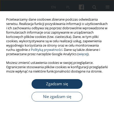
EN
PL
Przetwarzamy dane osobowe zbierane podczas odwiedzania
serwisu. Realizacja funkcji pozyskiwania informacji o użytkownikach
i ich zachowaniu odbywa się poprzez dobrowolnie wprowadzone w
formularzach informacje oraz zapisywanie w urządzeniach
końcowych plików cookies (tzw. ciasteczka). Dane, w tym pliki
cookies, wykorzystywane są w celu realizacji usług, zapewnienia
wygodnego korzystania ze strony oraz w celu monitorowania
ruchu zgodnie z
Polityką prywatności
. Dane są także zbierane i
Autor
Nina Ogińska-Bulik
przetwarzane przez narzędzie Google Analytics (
więcej
).
Możesz zmienić ustawienia cookies w swojej przeglądarce.
PRACA ORYGINALNA
Ograniczenie stosowania plików cookies w konfiguracji przeglądarki
Zasoby osobiste a negatywne i pozytywne skutki
może wpłynąć na niektóre funkcjonalności dostępne na stronie.
doświadczeń traumatycznych u ratowników
medycznych
Zgadzam się
Nina Ogińska-Bulik
Nie zgadzam się
Med Pr Work Health Saf. 2016;67(5):635-44
DOI
:
https://doi.org/10.13075/mp.5893.00409
Statystyki