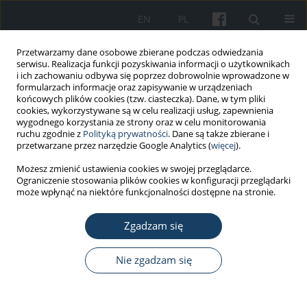
EN
PL
Przetwarzamy dane osobowe zbierane podczas odwiedzania
serwisu. Realizacja funkcji pozyskiwania informacji o użytkownikach
i ich zachowaniu odbywa się poprzez dobrowolnie wprowadzone w
formularzach informacje oraz zapisywanie w urządzeniach
końcowych plików cookies (tzw. ciasteczka). Dane, w tym pliki
cookies, wykorzystywane są w celu realizacji usług, zapewnienia
wygodnego korzystania ze strony oraz w celu monitorowania
ruchu zgodnie z
Polityką prywatności
. Dane są także zbierane i
Autor
Mustafa İlhan
przetwarzane przez narzędzie Google Analytics (
więcej
).
Możesz zmienić ustawienia cookies w swojej przeglądarce.
Ograniczenie stosowania plików cookies w konfiguracji przeglądarki
PRACA ORYGINALNA
może wpłynąć na niektóre funkcjonalności dostępne na stronie.
Working conditions, health status, and
musculoskeletal disorders among hospital
Zgadzam się
cleaning workers: a cross-sectional study in
Turkey
Nie zgadzam się
Volkan Medeni
,
İrem Medeni
,
Müberra Erkaya Tosun
,
Asiye Uğraş
Dikmen
,
Mustafa Necmi İlhan
Med Pr Work Health Saf. 2024;75(5):397-413