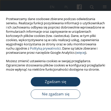
EN
PL
Przetwarzamy dane osobowe zbierane podczas odwiedzania
serwisu. Realizacja funkcji pozyskiwania informacji o użytkownikach
i ich zachowaniu odbywa się poprzez dobrowolnie wprowadzone w
formularzach informacje oraz zapisywanie w urządzeniach
końcowych plików cookies (tzw. ciasteczka). Dane, w tym pliki
cookies, wykorzystywane są w celu realizacji usług, zapewnienia
wygodnego korzystania ze strony oraz w celu monitorowania
ruchu zgodnie z
Polityką prywatności
. Dane są także zbierane i
Autor
Mateusz Hauk
przetwarzane przez narzędzie Google Analytics (
więcej
).
Możesz zmienić ustawienia cookies w swojej przeglądarce.
Ograniczenie stosowania plików cookies w konfiguracji przeglądarki
PRACA ORYGINALNA
może wpłynąć na niektóre funkcjonalności dostępne na stronie.
Rola narzędzia w pomiarze negatywnych skutków
pracoholizmu
Zgadzam się
Jan Chodkiewicz
,
Mateusz Hauk
Nie zgadzam się
Med Pr Work Health Saf. 2016;67(4):467-76
DOI
:
https://doi.org/10.13075/mp.5893.00325
Statystyki