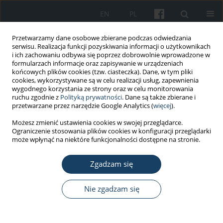
EN
PL
Przetwarzamy dane osobowe zbierane podczas odwiedzania
serwisu. Realizacja funkcji pozyskiwania informacji o użytkownikach
i ich zachowaniu odbywa się poprzez dobrowolnie wprowadzone w
formularzach informacje oraz zapisywanie w urządzeniach
końcowych plików cookies (tzw. ciasteczka). Dane, w tym pliki
cookies, wykorzystywane są w celu realizacji usług, zapewnienia
wygodnego korzystania ze strony oraz w celu monitorowania
ruchu zgodnie z
Polityką prywatności
. Dane są także zbierane i
Autor
Marlena Robakowska
przetwarzane przez narzędzie Google Analytics (
więcej
).
Możesz zmienić ustawienia cookies w swojej przeglądarce.
Ograniczenie stosowania plików cookies w konfiguracji przeglądarki
PRACA ORYGINALNA
może wpłynąć na niektóre funkcjonalności dostępne na stronie.
Adaptive and maladaptive perfectionism, and
professional burnout among medical laboratory
Zgadzam się
scientists
Nie zgadzam się
Marlena Robakowska
,
Anna Tyrańska-Fobke
,
Maciej Walkiewicz
,
Małgorzata Tartas
Med Pr Work Health Saf. 2018;69(3):253-60
DOI
:
https://doi.org/10.13075/mp.5893.00644